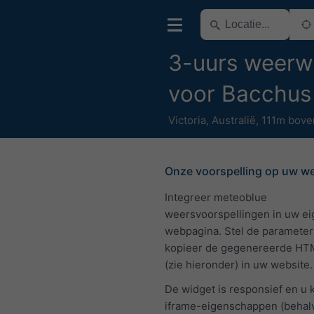
3-uurs weerw
voor Bacchus
Victoria
,
Australië
,
111m bove
Onze voorspelling op uw w
Integreer meteoblue
weersvoorspellingen in uw e
webpagina. Stel de parameter
kopieer de gegenereerde HT
(zie hieronder) in uw website.
De widget is responsief en u 
iframe-eigenschappen (behalv