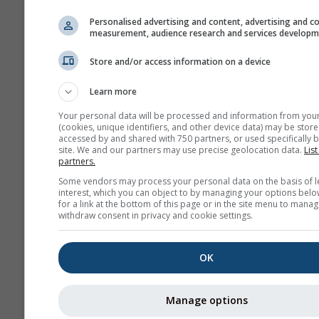
Weergave
Personalised advertising and content, advertising and c
measurement, audience research and services develop
Dagen
Store and/or access information on a device
Learn more
Achtergrond
Met achtergrondafbe
Your personal data will be processed and information from you
(cookies, unique identifiers, and other device data) may be store
Met achtergrondkleu
accessed by and shared with 750 partners, or used specifically b
Geen achtergrond: d
site. We and our partners may use precise geolocation data.
List
partners.
tekst
Some vendors may process your personal data on the basis of l
Geen achtergrond: li
interest, which you can object to by managing your options belo
tekst
for a link at the bottom of this page or in the site menu to manag
withdraw consent in privacy and cookie settings.
OK
Meer weergegevens
Manage options