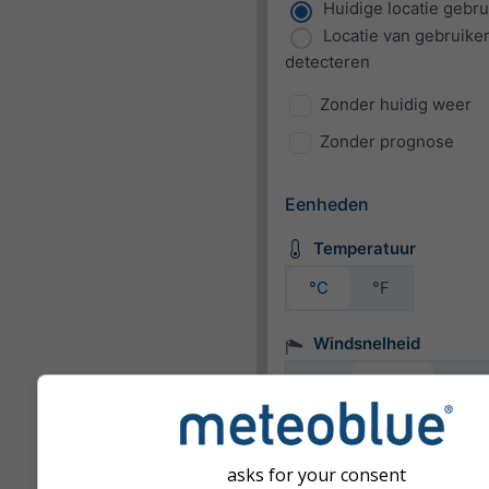
Huidige locatie gebr
Locatie van gebruike
detecteren
Zonder huidig weer
Zonder prognose
Eenheden
Temperatuur
°C
°F
Windsnelheid
bft
km/h
m/s
mph
kn
asks for your consent