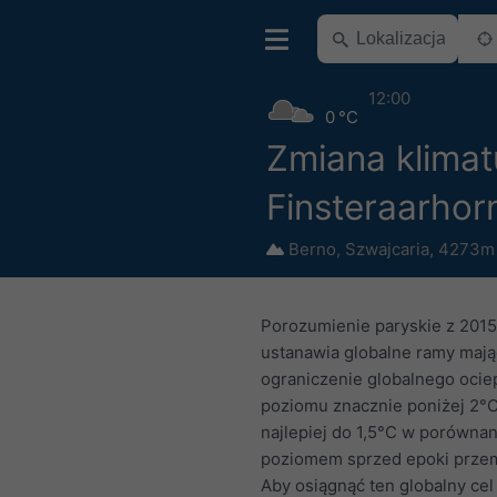
12:00
0 °C
Zmiana klimat
Finsteraarhor
Berno
,
Szwajcaria
,
4273m 
Porozumienie paryskie z 2015
ustanawia globalne ramy mają
ograniczenie globalnego ocie
poziomu znacznie poniżej 2°C
najlepiej do 1,5°C w porównan
poziomem sprzed epoki prze
Aby osiągnąć ten globalny cel