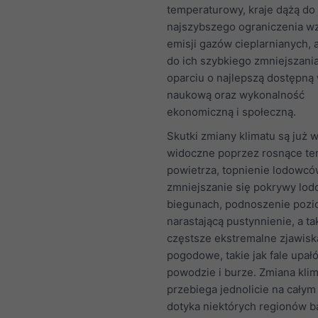
temperaturowy, kraje dążą do 
najszybszego ograniczenia w
emisji gazów cieplarnianych, 
do ich szybkiego zmniejszania
oparciu o najlepszą dostępną
naukową oraz wykonalność
ekonomiczną i społeczną.
Skutki zmiany klimatu są już 
widoczne poprzez rosnące te
powietrza, topnienie lodowcó
zmniejszanie się pokrywy lod
biegunach, podnoszenie pozi
narastającą pustynnienie, a ta
częstsze ekstremalne zjawisk
pogodowe, takie jak fale upał
powodzie i burze. Zmiana klim
przebiega jednolicie na całym 
dotyka niektórych regionów ba