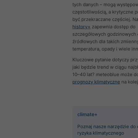
tych danych – mogą występow
częstotliwością, a krytyczne 
być przekraczane częściej. N
history+
zapewnia dostęp do
szczegółowych godzinowych 
źródłowych dla takich zmienny
temperatura, opady i wiele in
Kluczowe pytanie dotyczy prz
jaki będzie trend w ciągu najb
10–40 lat? meteoblue może d
prognozy klimatyczne
na kole
climate+
Poznaj nasze narzędzie do
ryzyka klimatycznego