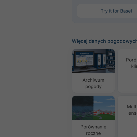
Try it for Basel
Więcej danych pogodowyc
Poró
kl
Archiwum
pogody
Mult
ens
Porównanie
roczne