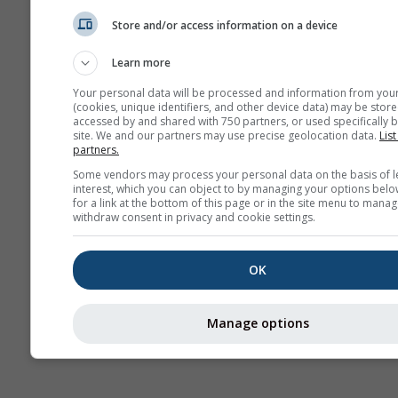
Store and/or access information on a device
Miesiąc
Learn more
Jan
Feb
Mar
A
Your personal data will be processed and information from you
May
Jun
Jul
Au
(cookies, unique identifiers, and other device data) may be store
accessed by and shared with 750 partners, or used specifically b
Sep
Oct
Nov
De
site. We and our partners may use precise geolocation data.
List
partners.
Some vendors may process your personal data on the basis of l
interest, which you can object to by managing your options belo
for a link at the bottom of this page or in the site menu to manag
withdraw consent in privacy and cookie settings.
OK
Manage options