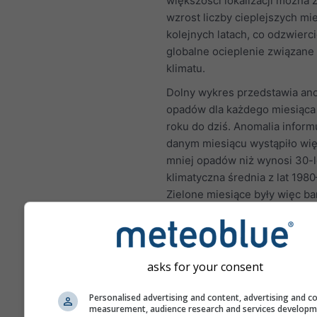
większości lokalizacji można
wzrost liczby cieplejszych mi
kolejnych latach, co odzwierc
globalne ocieplenie związane
klimatu.
Dolny wykres przedstawia an
opadów dla każdego miesiąca
roku do dziś. Anomalia inform
danym miesiącu wystąpiło wię
mniej opadów niż wynosi 30-l
klimatyczna średnia z lat 198
Zielone miesiące były więc ba
wilgotne, a brązowe suchsze 
asks for your consent
Zmiana klimatu – Finsteraa
Anomalia temperatury i op
Personalised advertising and content, advertising and c
według miesięcy
measurement, audience research and services develop