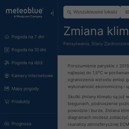
Zmiana kli
Pogoda na 7 dni
Pensylwania
,
Stany Zjednoczon
Pogoda na 10 dni
Pogoda na dziś
Porozumienie paryskie z 2015
najlepiej do 1,5°C w porówna
Kamery internetowe
ograniczenia wzrostu emisji 
wykonalność ekonomiczną i s
Mapy pogody
Skutki zmiany klimatu są już
Produkty
biegunach, podnoszenie poziom
powodzie i burze. Zmiana klim
diagramach możesz zobaczyć, j
Prognoza
reanalizy atmosferycznej ECM