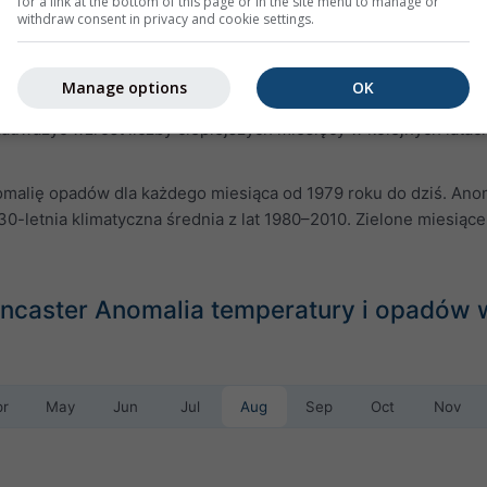
for a link at the bottom of this page or in the site menu to manage or
withdraw consent in privacy and cookie settings.
alię temperatury dla każdego miesiąca od 1979 roku do dziś. An
Manage options
OK
yczną średnią z lat 1980–2010. Czerwone miesiące były więc cie
zauważyć wzrost liczby cieplejszych miesięcy w kolejnych latac
malię opadów dla każdego miesiąca od 1979 roku do dziś. Anom
0-letnia klimatyczna średnia z lat 1980–2010. Zielone miesiące
ancaster Anomalia temperatury i opadów 
pr
May
Jun
Jul
Aug
Sep
Oct
Nov