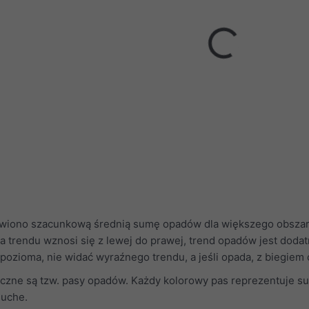
iono szacunkową średnią sumę opadów dla większego obszaru L
nia trendu wznosi się z lewej do prawej, trend opadów jest dodat
st pozioma, nie widać wyraźnego trendu, a jeśli opada, z biegiem
czne są tzw. pasy opadów. Każdy kolorowy pas reprezentuje su
suche.