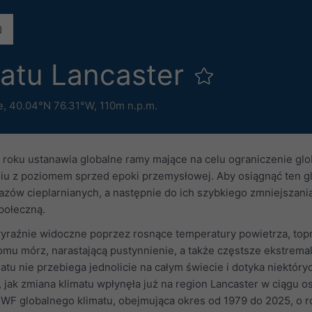
matu Lancaster
e
,
40.04°N 76.31°W,
110m n.p.m.
 roku ustanawia globalne ramy mające na celu ograniczenie glo
niu z poziomem sprzed epoki przemysłowej. Aby osiągnąć ten gl
gazów cieplarnianych, a następnie do ich szybkiego zmniejszan
połeczną.
 wyraźnie widoczne poprzez rosnące temperatury powietrza, top
u mórz, narastającą pustynnienie, a także częstsze ekstremaln
atu nie przebiega jednolicie na całym świecie i dotyka niektóry
ak zmiana klimatu wpłynęła już na region Lancaster w ciągu ost
WF globalnego klimatu, obejmująca okres od 1979 do 2025, o r