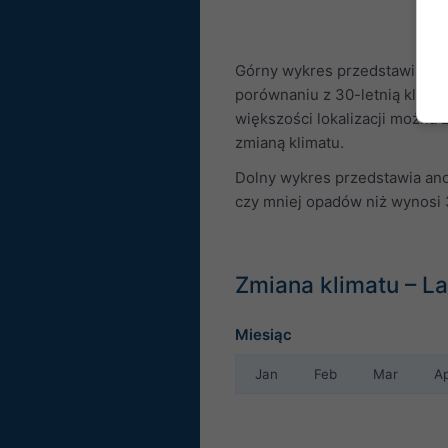
Górny wykres przedstawia anom
porównaniu z 30-letnią klimat
większości lokalizacji można 
zmianą klimatu.
Dolny wykres przedstawia ano
czy mniej opadów niż wynosi 3
Zmiana klimatu – L
Miesiąc
Jan
Feb
Mar
A