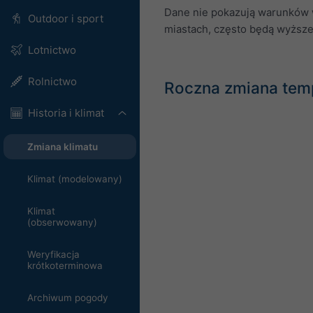
Dane nie pokazują warunków w
Outdoor i sport
miastach, często będą wyższe
Lotnictwo
Rolnictwo
Roczna zmiana tem
Historia i klimat
Zmiana klimatu
Klimat (modelowany)
Klimat
(obserwowany)
Weryfikacja
krótkoterminowa
Archiwum pogody