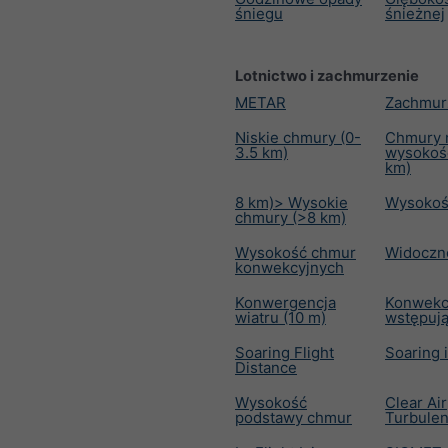
śniegu
śnieżnej
Lotnictwo i zachmurzenie
METAR
Zachmur
Niskie chmury (0-
Chmury n
3.5 km)
wysokośc
km)
8 km)> Wysokie
Wysokoś
chmury (>8 km)
Wysokość chmur
Widoczn
konwekcyjnych
Konwergencja
Konwekc
wiatru (10 m)
wstępuj
Soaring Flight
Soaring 
Distance
Wysokość
Clear Air
podstawy chmur
Turbulen