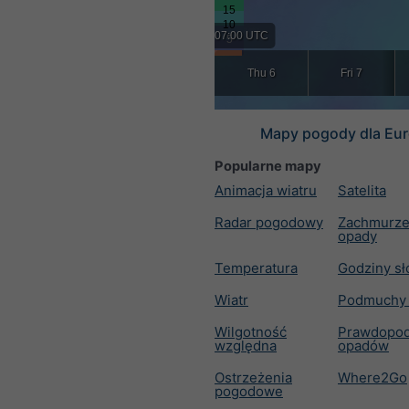
07:00 UTC
Thu 6
Fri 7
Mapy pogody dla Eu
Popularne mapy
Animacja wiatru
Satelita
Radar pogodowy
Zachmurzen
opady
Temperatura
Godziny s
Wiatr
Podmuchy 
Wilgotność
Prawdopod
względna
opadów
Ostrzeżenia
Where2Go
pogodowe