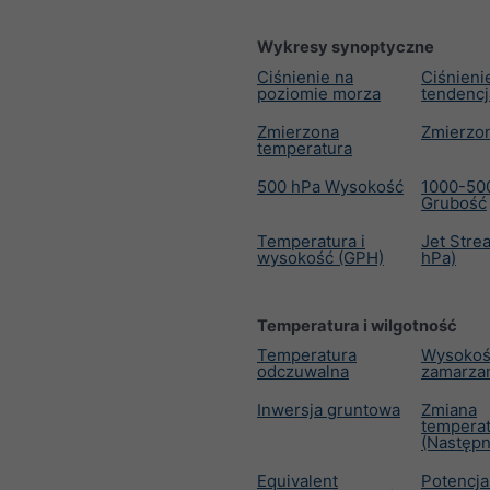
Wykresy synoptyczne
Ciśnienie na
Ciśnienie
poziomie morza
tendencj
Zmierzona
Zmierzo
temperatura
500 hPa Wysokość
1000-50
Grubość
Temperatura i
Jet Stre
wysokość (GPH)
hPa)
Temperatura i wilgotność
Temperatura
Wysokoś
odczuwalna
zamarzan
Inwersja gruntowa
Zmiana
tempera
(Następn
Equivalent
Potencja