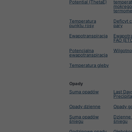
Potential (ThetaE)
tempera
mokrego
termome
Temperatura
Deficyt c
punktu rosy
pary
Ewapotranspiracja
Ewapotra
FAO (ET0
Potencjalna
Wilgotno
ewapotranspiracja
Temperatura gleby
Opady
Suma opadów
Last Day
Precipita
Opady dzienne
Opady g
Suma opadów
Dzienne
śniegu
śniegu
Godzinowe opady
Głęboko