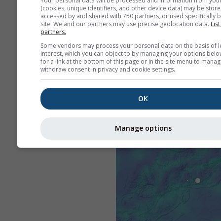
Your personal data will be processed and information from you
(cookies, unique identifiers, and other device data) may be store
accessed by and shared with 750 partners, or used specifically b
site. We and our partners may use precise geolocation data.
List
partners.
Some vendors may process your personal data on the basis of l
interest, which you can object to by managing your options belo
for a link at the bottom of this page or in the site menu to manag
withdraw consent in privacy and cookie settings.
OK
Manage options