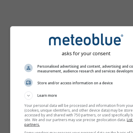
Pomoc
asks for your consent
Więcej danych pogodowyc
Personalised advertising and content, advertising and c
measurement, audience research and services develop
Ast
Store and/or access information on a device
Se
Learn more
Meteogramy
Your personal data will be processed and information from you
(cookies, unique identifiers, and other device data) may be store
accessed by and shared with 750 partners, or used specifically b
Stu
site. We and our partners may use precise geolocation data.
List
Sou
partners.
Some vendors may process your personal data on the basis of l