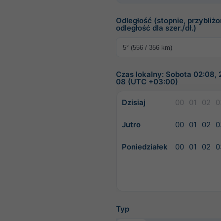
Odległość (stopnie, przybliż
odległość dla szer./dł.)
Czas lokalny: Sobota 02:08,
08 (UTC +03:00)
Dzisiaj
00
01
02
0
Jutro
00
01
02
0
Poniedziałek
00
01
02
0
Typ