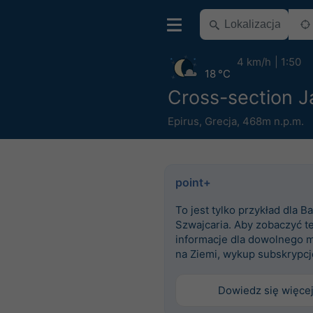
4 km/h
1:50
18 °C
Cross-section J
Epirus
,
Grecja
,
468m n.p.m.
point+
To jest tylko przykład dla Ba
Szwajcaria. Aby zobaczyć t
informacje dla dowolnego m
na Ziemi, wykup subskrypcj
Dowiedz się więce