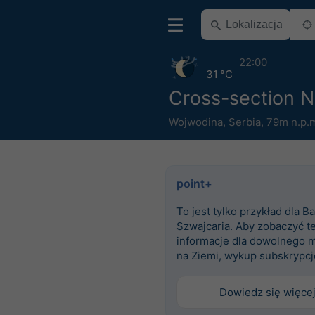
22:00
31 °C
Cross-section 
Wojwodina
,
Serbia
,
79m n.p.
point+
To jest tylko przykład dla Ba
Szwajcaria. Aby zobaczyć t
informacje dla dowolnego m
na Ziemi, wykup subskrypcj
Dowiedz się więce