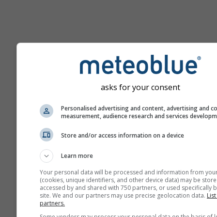
Pomoc
asks for your consent
Więcej danych pogodowyc
Personalised advertising and content, advertising and c
measurement, audience research and services develop
Ast
Store and/or access information on a device
Se
Learn more
Meteogramy
Your personal data will be processed and information from you
(cookies, unique identifiers, and other device data) may be store
accessed by and shared with 750 partners, or used specifically b
Stu
site. We and our partners may use precise geolocation data.
List
Sou
partners.
Some vendors may process your personal data on the basis of l