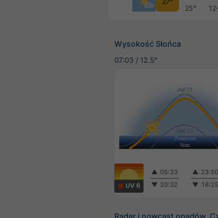
27°
25°
12
Wysokość Słońca
07:03
/
12.5°
▲
05:33
▲
23:5
▼
20:32
▼
16:2
UV 6
Radar i nowcast opadów, C