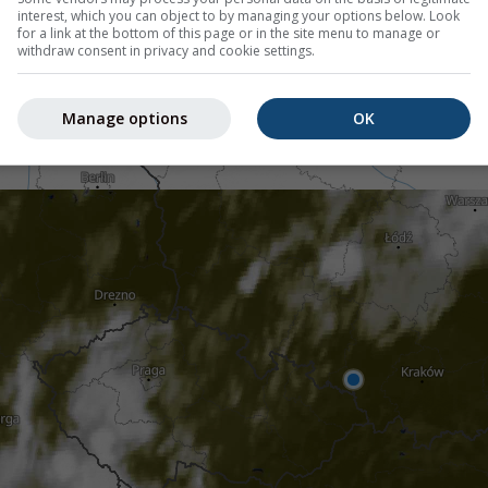
interest, which you can object to by managing your options below. Look
for a link at the bottom of this page or in the site menu to manage or
withdraw consent in privacy and cookie settings.
Manage options
OK