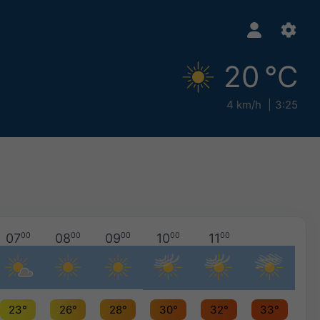
20 °C
4 km/h
3:25
07
00
08
00
09
00
10
00
11
00
23°
26°
28°
30°
32°
33°