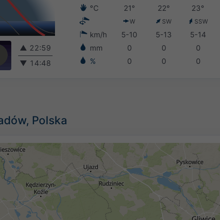
°C
21°
22°
23°
W
SW
SSW
km/h
5-10
5-13
5-14
▲
22:59
mm
0
0
0
%
0
0
0
▼
14:48
adów, Polska