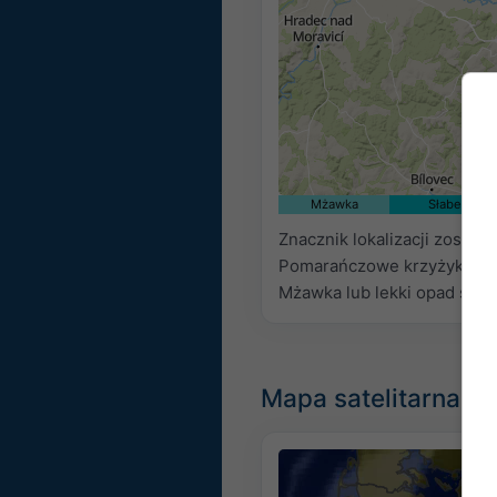
Mżawka
Słabe
Znacznik lokalizacji został
Pomarańczowe krzyżyki ozn
Mżawka lub lekki opad śnie
Mapa satelitarna n