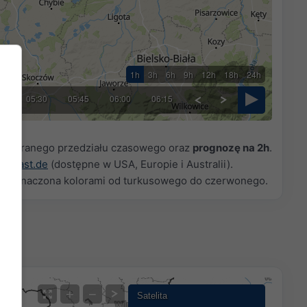
1h
3h
6h
9h
12h
18h
24h
15
05:30
05:45
06:00
06:15
 wybranego przedziału czasowego oraz
prognozę na 2h
.
owcast.de
(dostępne w USA, Europie i Australii).
st oznaczona kolorami od turkusowego do czerwonego.
+
−
Satelita