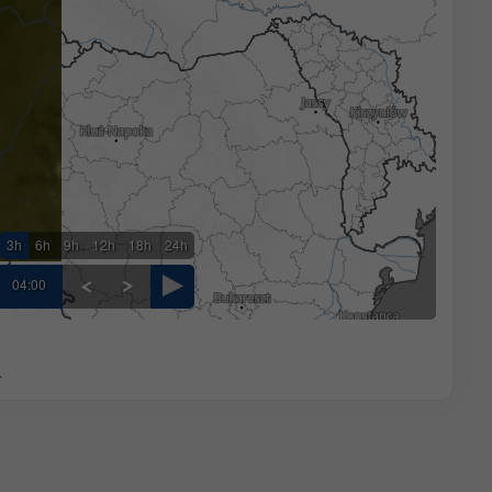
3h
6h
9h
12h
18h
24h
04:00
.