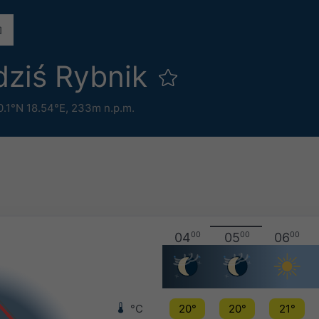
dziś Rybnik
0.1°N 18.54°E,
233m n.p.m.
04
00
05
00
06
00
°C
20°
20°
21°