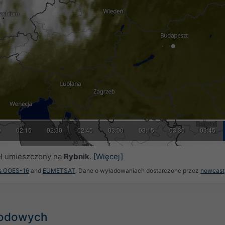
0
02:15
02:30
02:45
03:00
03:15
03:30
03:45
tał umieszczony na
Rybnik
.
[Więcej]
es GOES-16
and
EUMETSAT
. Dane o wyładowaniach dostarczone przez
nowcast
godowych