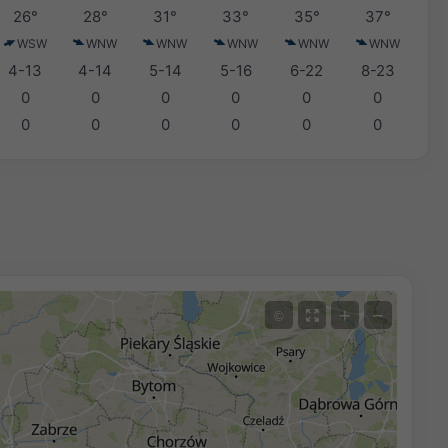
26°
28°
31°
33°
35°
37°
WSW
WNW
WNW
WNW
WNW
WNW
4-13
4-14
5-14
5-16
6-22
8-23
0
0
0
0
0
0
0
0
0
0
0
0
+
−
©