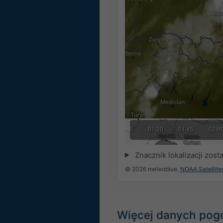
01:00
01:15
01:30
01:45
02:0
Znacznik lokalizacji zos
© 2026 meteoblue,
NOAA Satellit
Więcej danych po