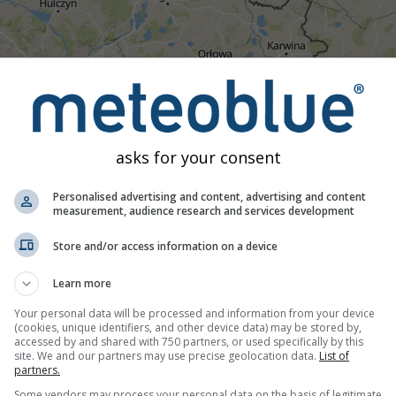
03:30
03:45
04:00
04:15
04:30
04:45
05:00
05:
asks for your consent
Umiarkowany
Silne
Bardzo silne
Grad
 umieszczony na Rybnik. Ta animacja pokazuje
radar opadów
dla
Personalised advertising and content, advertising and content
aczają wyładowania atmosferyczne. Dane dostarczone przez
measurement, audience research and services development
n
gu mogą być niewidoczne dla radaru.
Intensywność opadów
je
Store and/or access information on a device
Learn more
a żywo, Polska
Your personal data will be processed and information from your device
(cookies, unique identifiers, and other device data) may be stored by,
accessed by and shared with 750 partners, or used specifically by this
site. We and our partners may use precise geolocation data.
List of
partners.
Some vendors may process your personal data on the basis of legitimate