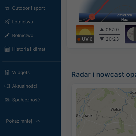
Outdoor i sport
Lotnictwo
▲
05:20
Rolnictwo
UV 6
▼
20:23
Historia i klimat
Widgets
Radar i nowcast op
Aktualności
Społeczność
Pokaż mniej