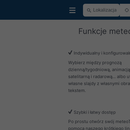
Funkcje mete
Indywidualny i konfigurowal
Wybierz między prognozą
dzienną/tygodniową, animacją
satelitarną i radarową... albo 
własne slajdy z własnymi obra
tekstem.
Szybki i łatwy dostęp
Po prostu otwórz swój meteo
pomocą naszego krótkiego lin