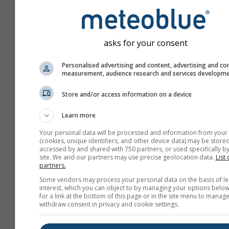
asks for your consent
Personalised advertising and content, advertising and co
measurement, audience research and services developm
Store and/or access information on a device
Learn more
Your personal data will be processed and information from your
(cookies, unique identifiers, and other device data) may be stored
accessed by and shared with 750 partners, or used specifically by
site. We and our partners may use precise geolocation data.
List 
partners.
Utwórz nowy meteoTV
Some vendors may process your personal data on the basis of le
interest, which you can object to by managing your options below
for a link at the bottom of this page or in the site menu to manage
Więcej informacji
withdraw consent in privacy and cookie settings.