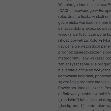
Wspólnego Indeksu Jakości P
(CAQI) stosowanego w Europi
roku. Jest to liczba w skali od
gdzie niska wartość (zielone k
oznacza dobrą jakość powietrz
wysoka wartość (czerwone kol
jakość powietrza. Kolorystyka
używana we wszystkich pane
prognoz zanieczyszczenia po
meteogramu, aby wskazać po
zanieczyszczenia. Dla progno
nie istnieją oficjalne wytyczn
kodowania kolorami, ponieważ
są częścią prognozy Indeksu 
Powietrza. Indeks Jakości Pow
definiowany osobno w pobliż
(„roadside”) lub z dala od dró
(„background”). meteoblue wy