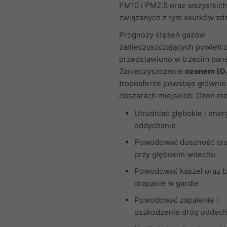
PM10 i PM2.5 oraz wszystkich
związanych z tym skutków zd
Prognozy stężeń gazów
zanieczyszczających powietr
przedstawiono w trzecim pane
Zanieczyszczenie
ozonem (O
troposferze powstaje głównie
obszarach miejskich. Ozon m
Utrudniać głębokie i ener
oddychanie
Powodować duszność ora
przy głębokim wdechu
Powodować kaszel oraz b
drapanie w gardle
Powodować zapalenie i
uszkodzenie dróg oddec