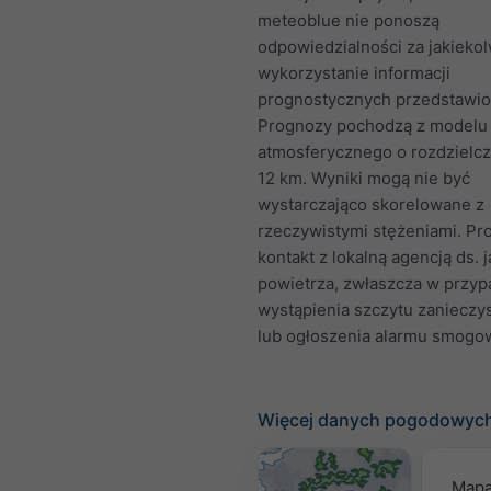
meteoblue nie ponoszą
odpowiedzialności za jakieko
wykorzystanie informacji
prognostycznych przedstawion
Prognozy pochodzą z modelu
atmosferycznego o rozdzielcz
12 km. Wyniki mogą nie być
wystarczająco skorelowane z
rzeczywistymi stężeniami. Pr
kontakt z lokalną agencją ds. 
powietrza, zwłaszcza w przy
wystąpienia szczytu zanieczy
lub ogłoszenia alarmu smogo
Więcej danych pogodowyc
Mapa