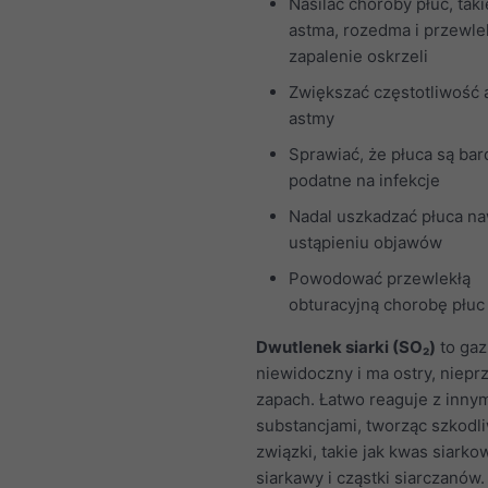
Nasilać choroby płuc, taki
astma, rozedma i przewle
zapalenie oskrzeli
Zwiększać częstotliwość
astmy
Sprawiać, że płuca są bar
podatne na infekcje
Nadal uszkadzać płuca n
ustąpieniu objawów
Powodować przewlekłą
obturacyjną chorobę płu
Dwutlenek siarki (SO₂)
to gaz,
niewidoczny i ma ostry, niep
zapach. Łatwo reaguje z inny
substancjami, tworząc szkodl
związki, takie jak kwas siarko
siarkawy i cząstki siarczanów.