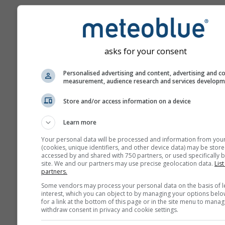
Krótkotrwałe narażenie n
może uszkodzić ludzki uk
oddechowy i utrudniać
oddychanie.
asks for your consent
SO₂ i inne tlenki siarki m
Personalised advertising and content, advertising and c
przyczyniać się do powst
measurement, audience research and services develop
kwaśnych deszczy, które
szkodzić wrażliwym
Store and/or access information on a device
ekosystemom.
Learn more
Dzieci, osoby starsze ora
Your personal data will be processed and information from you
cierpiące na astmę są sz
(cookies, unique identifiers, and other device data) may be store
wrażliwe na działanie SO₂
accessed by and shared with 750 partners, or used specifically b
site. We and our partners may use precise geolocation data.
List
partners.
Dwutlenek azotu (NO₂)
to
czerwonobrązowy gaz o
Some vendors may process your personal data on the basis of l
interest, which you can object to by managing your options belo
charakterystycznym, ostrym,
for a link at the bottom of this page or in the site menu to manag
zapachu i jedno z głównych
withdraw consent in privacy and cookie settings.
zanieczyszczeń powietrza. G