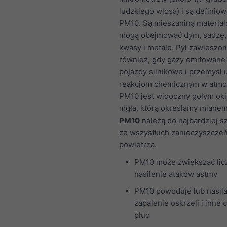
ludzkiego włosa) i są definio
PM10. Są mieszaniną materiał
mogą obejmować dym, sadzę, k
kwasy i metale. Pył zawieszo
również, gdy gazy emitowane
pojazdy silnikowe i przemysł 
reakcjom chemicznym w atmo
PM10 jest widoczny gołym ok
mgła, którą określamy miane
PM10
należą do najbardziej s
ze wszystkich zanieczyszcze
powietrza.
PM10 może zwiększać licz
nasilenie ataków astmy
PM10 powoduje lub nasil
zapalenie oskrzeli i inne
płuc