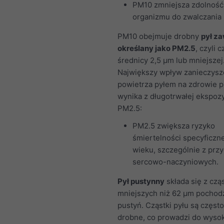
PM10 zmniejsza zdolność
organizmu do zwalczania i
PM10 obejmuje drobny
pył z
określany jako PM2.5
, czyli c
średnicy 2,5 μm lub mniejszej
Największy wpływ zanieczysz
powietrza pyłem na zdrowie p
wynika z długotrwałej ekspozy
PM2.5:
PM2.5 zwiększa ryzyko
śmiertelności specyficzne
wieku, szczególnie z prz
sercowo-naczyniowych.
Pył pustynny
składa się z czą
mniejszych niż 62 μm pochod
pustyń. Cząstki pyłu są częst
drobne, co prowadzi do wysok