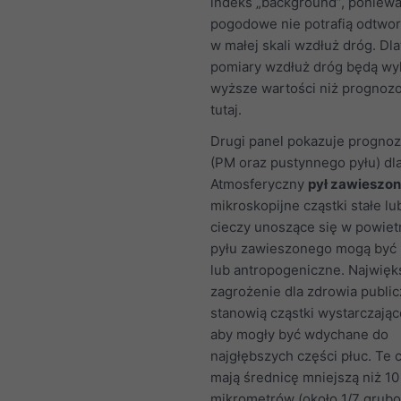
indeks „background”, poniew
pogodowe nie potrafią odtwor
w małej skali wzdłuż dróg. Dl
pomiary wzdłuż dróg będą wy
wyższe wartości niż progno
tutaj.
Drugi panel pokazuje prognoz
(PM oraz pustynnego pyłu) dla
Atmosferyczny
pył zawieszon
mikroskopijne cząstki stałe lu
cieczy unoszące się w powietr
pyłu zawieszonego mogą być 
lub antropogeniczne. Najwięk
zagrożenie dla zdrowia publi
stanowią cząstki wystarczając
aby mogły być wdychane do
najgłębszych części płuc. Te c
mają średnicę mniejszą niż 10
mikrometrów (około 1/7 grubo