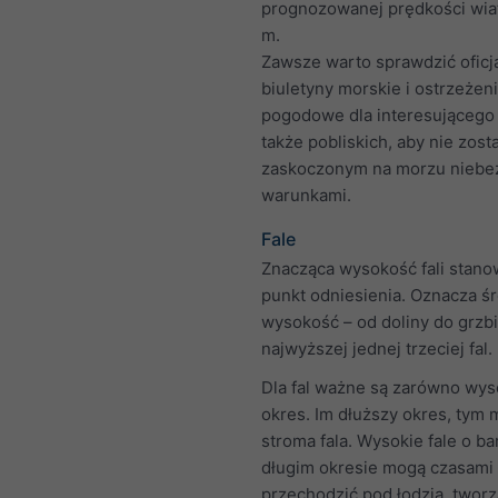
prognozowanej prędkości wiat
m.
Zawsze warto sprawdzić oficj
biuletyny morskie i ostrzeżen
pogodowe dla interesującego 
także pobliskich, aby nie zost
zaskoczonym na morzu niebe
warunkami.
Fale
Znacząca wysokość fali stano
punkt odniesienia. Oznacza ś
wysokość – od doliny do grzbi
najwyższej jednej trzeciej fal.
Dla fal ważne są zarówno wyso
okres. Im dłuższy okres, tym 
stroma fala. Wysokie fale o b
długim okresie mogą czasami
przechodzić pod łodzią, tworz