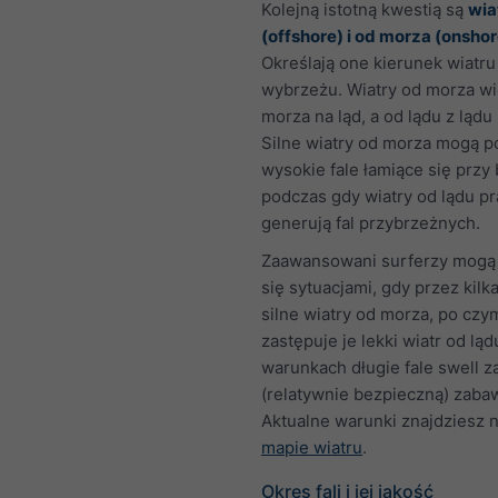
Kolejną istotną kwestią są
wia
(offshore) i od morza (onshor
Określają one kierunek wiatru
wybrzeżu. Wiatry od morza wi
morza na ląd, a od lądu z lądu
Silne wiatry od morza mogą
wysokie fale łamiące się przy
podczas gdy wiatry od lądu pr
generują fal przybrzeżnych.
Zaawansowani surferzy mogą 
się sytuacjami, gdy przez kilka
silne wiatry od morza, po czy
zastępuje je lekki wiatr od ląd
warunkach długie fale swell 
(relatywnie bezpieczną) zaba
Aktualne warunki znajdziesz 
mapie wiatru
.
Okres fali i jej jakość