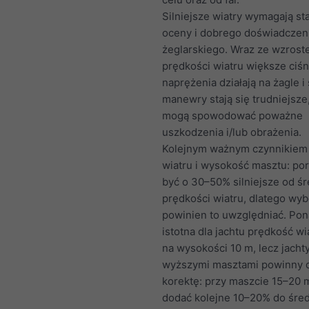
Silniejsze wiatry wymagają st
oceny i dobrego doświadczen
żeglarskiego. Wraz ze wzros
prędkości wiatru większe ciśn
naprężenia działają na żagle i 
manewry stają się trudniejsze
mogą spowodować poważne
uszkodzenia i/lub obrażenia.
Kolejnym ważnym czynnikiem
wiatru i wysokość masztu: p
być o 30–50% silniejsze od śr
prędkości wiatru, dlatego wyb
powinien to uwzględniać. Pon
istotna dla jachtu prędkość wia
na wysokości 10 m, lecz jachty
wyższymi masztami powinny 
korektę: przy maszcie 15–20 
dodać kolejne 10–20% do śred