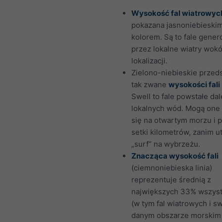
Wysokość fal wiatrowyc
pokazana jasnoniebieski
kolorem. Są to fale gene
przez lokalne wiatry wokó
lokalizacji.
Zielono-niebieskie przed
tak zwane
wysokości fali
Swell to fale powstałe da
lokalnych wód. Mogą one 
się na otwartym morzu i 
setki kilometrów, zanim 
„surf” na wybrzeżu.
Znacząca wysokość fali
(ciemnoniebieska linia)
reprezentuje średnią z
największych 33% wszystk
(w tym fal wiatrowych i sw
danym obszarze morskim 