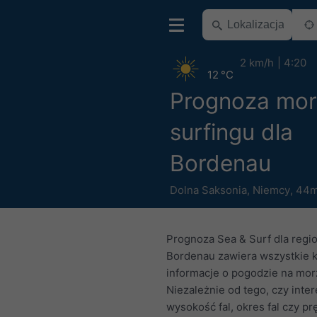
2 km/h
4:20
12 °C
Prognoza mor
surfingu dla
Bordenau
Dolna Saksonia
,
Niemcy
,
44m
Prognoza Sea & Surf dla regi
Bordenau zawiera wszystkie 
informacje o pogodzie na mor
Niezależnie od tego, czy inte
wysokość fal, okres fal czy p