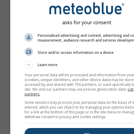
Prędkość wiatru między 4
(10–21 kn). Przy takiej pr
manewry wymagają więcej 
asks for your consent
lepszej koordynacji, aby 
uszkodzeniom i kontuzjo
Personalised advertising and content, advertising and c
Znacząca wysokość fali: 
measurement, audience research and services develop
a 2 metry; fale mogą się
Store and/or access information on a device
załamywać w pewnych
warunkach.
Learn more
Wiatr
Your personal data will be processed and information from you
(cookies, unique identifiers, and other device data) may be store
Wiatr stanowi główną siłę na
accessed by and shared with 750 partners, or used specifically b
jachtu żaglowego i dlatego je
site. We and our partners may use precise geolocation data.
List
partners.
zmienną meteorologiczną, któ
Some vendors may process your personal data on the basis of l
bierze pod uwagę.
interest, which you can object to by managing your options belo
Zbyt mały wiatr (lub jego brak
for a link at the bottom of this page or in the site menu to manag
withdraw consent in privacy and cookie settings.
żeglarzy do użycia silnika (p
nieprzyjemnego „motorboating
czekania na pojawienie się wia