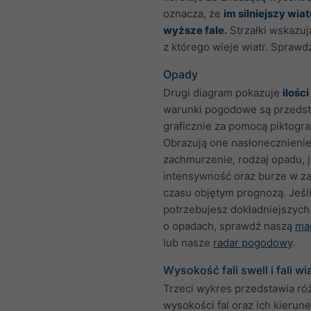
oznacza, że
im silniejszy wiat
wyższe fale.
Strzałki wskazuj
z którego wieje wiatr. Sprawd
Opady
Drugi diagram pokazuje
ilośc
warunki pogodowe są przeds
graficznie za pomocą piktogr
Obrazują one nasłonecznienie
zachmurzenie, rodzaj opadu, 
intensywność oraz burze w za
czasu objętym prognozą. Jeśl
potrzebujesz dokładniejszych 
o opadach, sprawdź naszą
ma
lub nasze
radar pogodowy
.
Wysokość fali swell i fali wi
Trzeci wykres przedstawia ró
wysokości fal oraz ich kierune