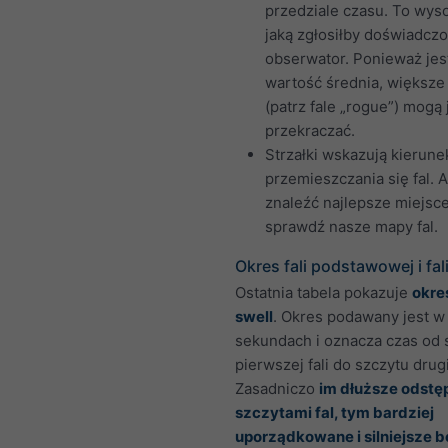
przedziale czasu. To wys
jaką zgłosiłby doświadcz
obserwator. Ponieważ jes
wartość średnia, większe 
(patrz fale „rogue”) mogą 
przekraczać.
Strzałki wskazują kierune
przemieszczania się fal. 
znaleźć najlepsze miejsce
sprawdź nasze mapy fal.
Okres fali podstawowej i fali
Ostatnia tabela pokazuje
okres
swell
. Okres podawany jest w
sekundach i oznacza czas od 
pierwszej fali do szczytu drugi
Zasadniczo
im dłuższe odstę
szczytami fal, tym bardziej
uporządkowane i silniejsze b