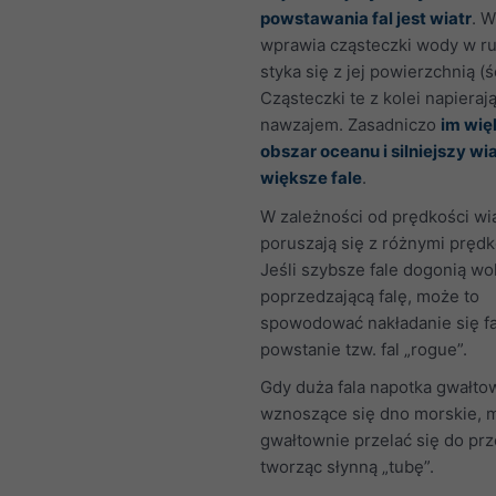
powstawania fal jest wiatr
. W
wprawia cząsteczki wody w ru
styka się z jej powierzchnią (ś
Cząsteczki te z kolei napieraj
nawzajem. Zasadniczo
im wię
obszar oceanu i silniejszy wia
większe fale
.
W zależności od prędkości wia
poruszają się z różnymi prędk
Jeśli szybsze fale dogonią wo
poprzedzającą falę, może to
spowodować nakładanie się fa
powstanie tzw. fal „rogue”.
Gdy duża fala napotka gwałto
wznoszące się dno morskie, 
gwałtownie przelać się do prz
tworząc słynną „tubę”.