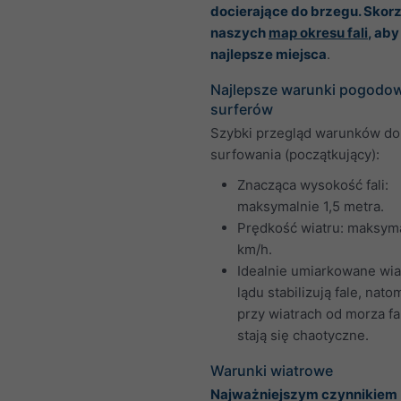
docierające do brzegu. Skorz
naszych
map okresu fali
, aby
najlepsze miejsca
.
Najlepsze warunki pogodow
surferów
Szybki przegląd warunków do
surfowania (początkujący):
Znacząca wysokość fali:
maksymalnie 1,5 metra.
Prędkość wiatru: maksym
km/h.
Idealnie umiarkowane wia
lądu stabilizują fale, nato
przy wiatrach od morza fa
stają się chaotyczne.
Warunki wiatrowe
Najważniejszym czynnikiem