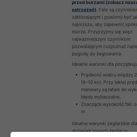
przed burzami (zobacz nasz
ostrzeżeń
)
. Fale są czynniki
zakłócającym i powinny być ja
najniższe, aby zapewnić spok
morze. Przyjrzyjmy się więc
najważniejszym czynnikom
pozwalającym rozpoznać najl
pogodę do żeglowania.
Idealne warunki dla początkuj
Prędkość wiatru między 2
(4–10 kn). Przy takiej prę
manewry są łatwe do wyko
błędy wybaczalne.
Znacząca wysokość fali: o
m
Idealne warunki żeglarskie dl
doświadczonych żeglarzy: