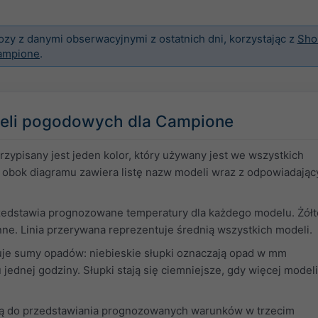
y z danymi obserwacyjnymi z ostatnich dni, korzystając z
Sho
Campione
.
eli pogodowych dla Campione
ypisany jest jeden kolor, który używany jest we wszystkich
obok diagramu zawiera listę nazw modeli wraz z odpowiadając
edstawia prognozowane temperatury dla każdego modelu. Żółte
nne. Linia przerywana reprezentuje średnią wszystkich modeli.
uje sumy opadów: niebieskie słupki oznaczają opad w mm
ednej godziny. Słupki stają się ciemniejsze, gdy więcej modeli
ą do przedstawiania prognozowanych warunków w trzecim