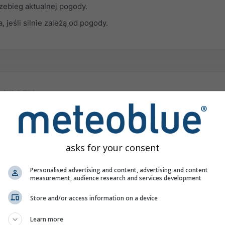
zebieg aktualnej pogody.
, jeśli silnie zależą od pogody.
ognozy
jsce i czas wystąpienia burz są niemal niemożliwe do przewidze
ość opadów lub gradu może się znacznie różnić.
a i niskie chmury są często niewidoczne dla większości modeli i
asks for your consent
modele mogą być zgodne mimo niepewności. W rezultacie mode
ecznienie na obszarach podatnych na mgłę.
Personalised advertising and content, advertising and content
measurement, audience research and services development
 rzeźba górska stanowi duże wyzwanie dla prognoz. Niskie chmu
o się rozwinąć, nie zostać wykryte i dlatego nie zostaną należ
Store and/or access information on a device
elu pogodowym.
Learn more