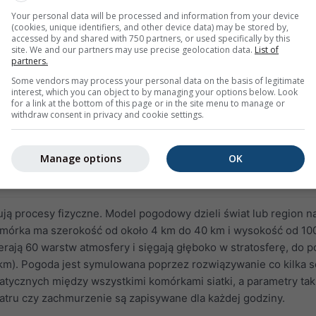
 bardzo trudne do prognozowania, zmieniają się w zależności 
Your personal data will be processed and information from your device
żą od lokalnego ukształtowania terenu. Chociaż prognozowane lo
(cookies, unique identifiers, and other device data) may be stored by,
accessed by and shared with 750 partners, or used specifically by this
 deszcz może spaść zaledwie kilka kilometrów dalej. Front chł
site. We and our partners may use precise geolocation data.
List of
 później, a burze mogą się rozwinąć lub nie. Takie warunki są
partners.
 błędu i należy podchodzić do nich ostrożnie. W niektórych
Some vendors may process your personal data on the basis of legitimate
modele mogą nie wykryć takich sytuacji.
interest, which you can object to by managing your options below. Look
for a link at the bottom of this page or in the site menu to manage or
withdraw consent in privacy and cookie settings.
Manage options
OK
we
 procesy fizyczne. Model pogodowy dzieli świat lub region n
komórka ma szerokość od około 4 km do 40 km i wysokość od 10
rają 60 warstw atmosfery i sięgają głęboko w stratosferę, do 
km). Pogoda jest symulowana poprzez rozwiązywanie co kilka 
ycznych między wszystkimi komórkami siatki, a parametry taki
atru czy zachmurzenie są zapisywane dla każdej godziny.