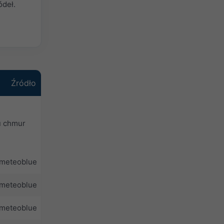
ódeł.
Źródło
u chmur
meteoblue
meteoblue
meteoblue