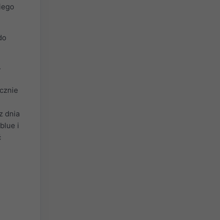
kiego
do
.
cznie
z dnia
blue i
ć