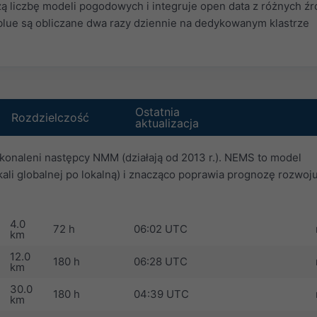
 liczbę modeli pogodowych i integruje open data z różnych źr
lue są obliczane dwa razy dziennie na dedykowanym klastrze
Ostatnia
Rozdzielczość
aktualizacja
onaleni następcy NMM (działają od 2013 r.). NEMS to model
ali globalnej po lokalną) i znacząco poprawia prognozę rozwoj
4.0
72 h
06:02 UTC
km
12.0
180 h
06:28 UTC
km
30.0
180 h
04:39 UTC
km