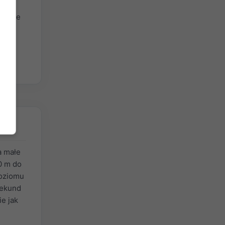
od
kalnie
odny
a małe
0 m do
poziomu
sekund
e jak