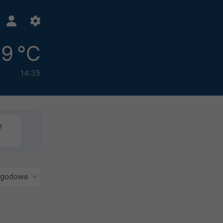
9 °C
14:35
ę
ogodowe