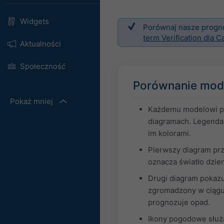
Widgets
Porównaj nasze prognoz
term Verification dla 
Aktualności
Społeczność
Porównanie mod
Pokaż mniej
Każdemu modelowi prz
diagramach. Legenda 
im kolorami.
Pierwszy diagram prz
oznacza światło dzie
Drugi diagram pokaz
zgromadzony w ciągu j
prognozuje opad.
Ikony pogodowe służ