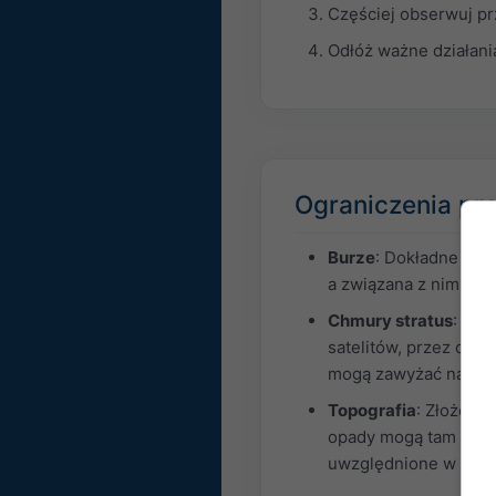
Częściej obserwuj pr
Odłóż ważne działania
Ograniczenia pr
Burze
: Dokładne mie
a związana z nimi il
Chmury stratus
: Mgł
satelitów, przez co 
mogą zawyżać nasłon
Topografia
: Złożona
opady mogą tam szybk
uwzględnione w mod