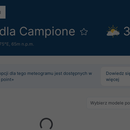
 dla Campione
3
75°E,
65m n.p.m.
opcji dla tego meteogramu jest dostępnych w
Dowiedz si
 point+
więcej
Wybierz modele p