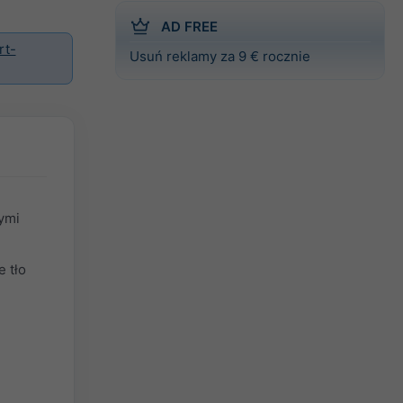
AD FREE
rt-
Usuń reklamy za 9 € rocznie
ymi
 tło