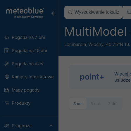
MultiModel
Pogoda na 7 dni
Lombardia
,
Włochy
,
45.75°N 10.
Pogoda na 10 dni
Pogoda na dziś
Więcej 
point+
Kamery internetowe
usłudze
Mapy pogody
Produkty
3 dni
5 dni
7 dni
Prognoza