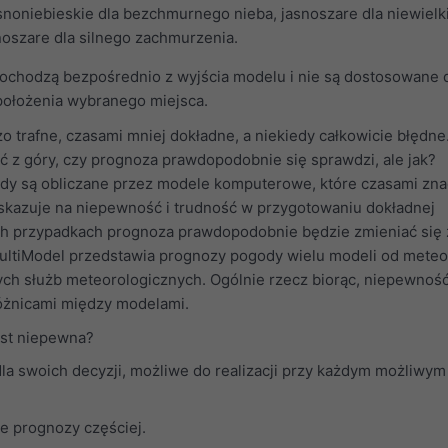
asnoniebieskie dla bezchmurnego nieba, jasnoszare dla niewiel
oszare dla silnego zachmurzenia.
chodzą bezpośrednio z wyjścia modelu i nie są dostosowane 
położenia wybranego miejsca.
 trafne, czasami mniej dokładne, a niekiedy całkowicie błędne
ć z góry, czy prognoza prawdopodobnie się sprawdzi, ale jak?
dy są obliczane przez modele komputerowe, które czasami zna
 wskazuje na niepewność i trudność w przygotowaniu dokładnej
ch przypadkach prognoza prawdopodobnie będzie zmieniać się 
ultiModel przedstawia prognozy pogody wielu modeli od meteo
ch służb meteorologicznych. Ogólnie rzecz biorąc, niepewnoś
óżnicami między modelami.
est niepewna?
dla swoich decyzji, możliwe do realizacji przy każdym możliwym
je prognozy częściej.