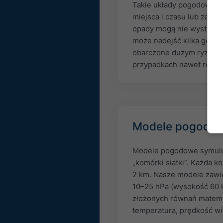
Takie układy pogodowe są
miejsca i czasu lub zale
opady mogą nie wystąpić,
może nadejść kilka godzin
obarczone dużym ryzykiem
przypadkach nawet różne 
Modele pogodo
Modele pogodowe symulują
„komórki siatki”. Każda 
2 km. Nasze modele zawie
10–25 hPa (wysokość 60 
złożonych równań matemat
temperatura, prędkość wi