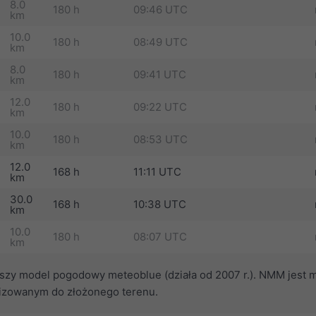
8.0
180 h
09:46 UTC
km
10.0
180 h
08:49 UTC
km
8.0
180 h
09:41 UTC
km
12.0
180 h
09:22 UTC
km
10.0
180 h
08:53 UTC
km
12.0
168 h
11:11 UTC
km
30.0
168 h
10:38 UTC
km
10.0
180 h
08:07 UTC
km
szy model pogodowy meteoblue (działa od 2007 r.). NMM jest
lizowanym do złożonego terenu.