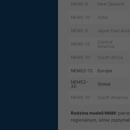
NEMS-8
New Zealand
NEMS-10
India
NEMS-8
Japan East Asia
Central
NEMS-12
America
NEMS-10
South Africa
NEMS2-12
Europe
NEMS2-
Global
30
NEMS-10
South America
Rodzina modeli NMM:
pierw
regionalnym, silnie zoptyma