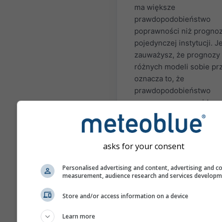
ma większe
prawdopodobieństwo
poprawności niż progno
pojedynczej instytucji. Je
zauważysz, że prognozy
różnych modeli sobie pr
oznacza to, że
prawdopodobieństwo
poprawnego przewidzen
sezonu dla danego okres
bardzo małe. Istnieją reg
sytuacje, w których pro
asks for your consent
sezonowe mogą być doś
dokładne. Najbardziej z
Personalised advertising and content, advertising and c
przykładami są zjawiska 
measurement, audience research and services develop
Niño i La Niña.
Store and/or access information on a device
Różne modele przedsta
tutaj są obliczane przez:
Learn more