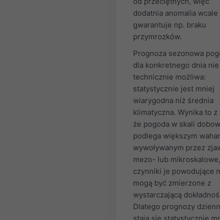
od przeciętnych, więc
dodatnia anomalia wcale 
gwarantuje np. braku
przymrozków.
Prognoza sezonowa pog
dla konkretnego dnia nie 
technicznie możliwa:
statystycznie jest mniej
wiarygodna niż średnia
klimatyczna. Wynika to z 
że pogoda w skali dobow
podlega większym waha
wywoływanym przez zja
mezo- lub mikroskalowe,
czynniki je powodujące n
mogą być zmierzone z
wystarczającą dokładnoś
Dlatego prognozy dzien
stają się statystycznie m