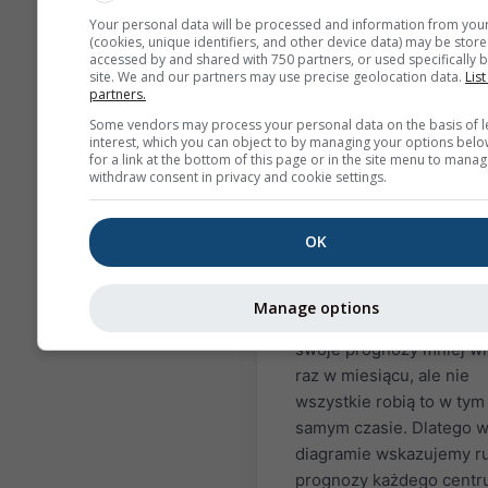
European Center of Med
Your personal data will be processed and information from you
Range Weather Forecast
(cookies, unique identifiers, and other device data) may be store
accessed by and shared with 750 partners, or used specifically b
(ECMWF), National Cente
site. We and our partners may use precise geolocation data.
List
Environmental Predictio
partners.
(NCEP/NOAA), niemiecki
Some vendors may process your personal data on the basis of l
serwis pogodowy (DWD),
interest, which you can object to by managing your options belo
for a link at the bottom of this page or in the site menu to manag
MetOffice (UKMO),
withdraw consent in privacy and cookie settings.
MeteoFrance (METEOFR)
Japan Meteorological A
OK
(JMA) oraz Euro-
Mediterranean Center o
Climate Change (CMCC).
Manage options
Agencje/Centra aktualizu
swoje prognozy mniej wi
raz w miesiącu, ale nie
wszystkie robią to w tym
samym czasie. Dlatego 
diagramie wskazujemy r
prognozy każdego centr