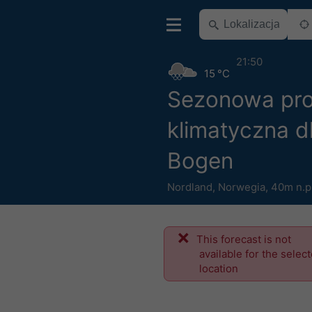
21:50
15 °C
Sezonowa pr
klimatyczna d
Bogen
Nordland
,
Norwegia
,
40m n.p
This forecast is not
available for the selec
location