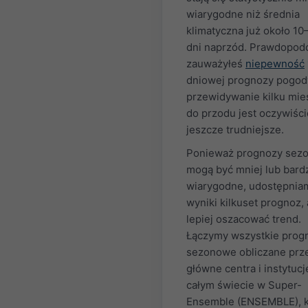
wiarygodne niż średnia
klimatyczna już około 10
dni naprzód. Prawdopod
zauważyłeś
niepewność
dniowej prognozy pogody
przewidywanie kilku mie
do przodu jest oczywiści
jeszcze trudniejsze.
Ponieważ prognozy sez
mogą być mniej lub bardz
wiarygodne, udostępnia
wyniki kilkuset prognoz,
lepiej oszacować trend.
Łączymy wszystkie prog
sezonowe obliczane prz
główne centra i instytucj
całym świecie w Super-
Ensemble (ENSEMBLE), k