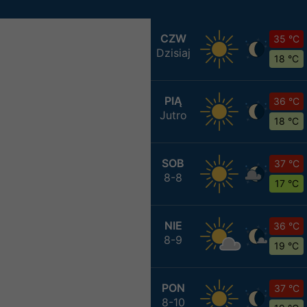
CZW
35 °C
Dzisiaj
18 °C
PIĄ
36 °C
Jutro
18 °C
SOB
37 °C
8-8
17 °C
NIE
36 °C
8-9
19 °C
PON
37 °C
8-10