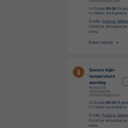
meteorologiczne
Od
Dzisiaj
00:00
(14 go
Do
Północ (za 9 godzin)
Źródło:
France: Mete
Ostatnia aktualizacja
temu
Pokaż więcej
Severe high-
temperature
warning
Poważne
ostrzeżenie
meteorologiczne
Od
Dzisiaj
06:00
(8 godz
Do
Północ (za 9 godzin)
Źródło:
France: Mete
Ostatnia aktualizacja
temu