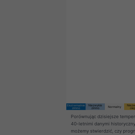
Ekstremalnie
Niezwykle
Niezw
Normalny
zimno
zimno
cie
Porównując dzisiejsze temper
40-letnimi danymi historyczn
możemy stwierdzić, czy prog