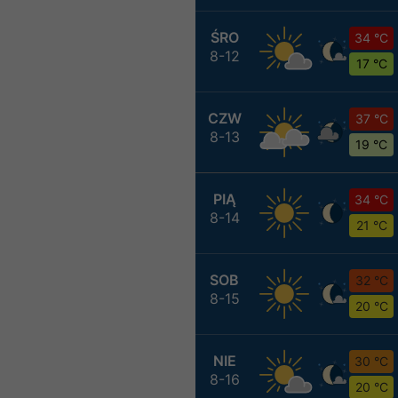
ŚRO
34 °C
8-12
17 °C
CZW
37 °C
8-13
19 °C
PIĄ
34 °C
8-14
21 °C
SOB
32 °C
8-15
20 °C
NIE
30 °C
8-16
20 °C