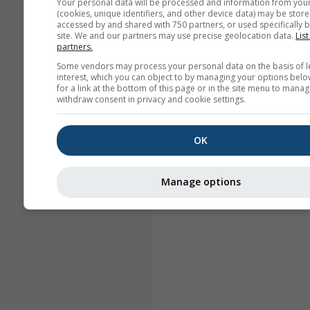
Your personal data will be processed and information from you
(cookies, unique identifiers, and other device data) may be store
accessed by and shared with 750 partners, or used specifically b
site. We and our partners may use precise geolocation data.
List
partners.
Some vendors may process your personal data on the basis of l
interest, which you can object to by managing your options belo
for a link at the bottom of this page or in the site menu to manag
withdraw consent in privacy and cookie settings.
OK
Manage options