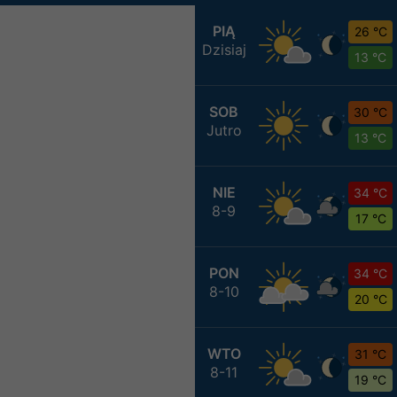
PIĄ
26 °C
Dzisiaj
13 °C
SOB
30 °C
Jutro
13 °C
NIE
34 °C
8-9
17 °C
PON
34 °C
8-10
20 °C
WTO
31 °C
8-11
19 °C