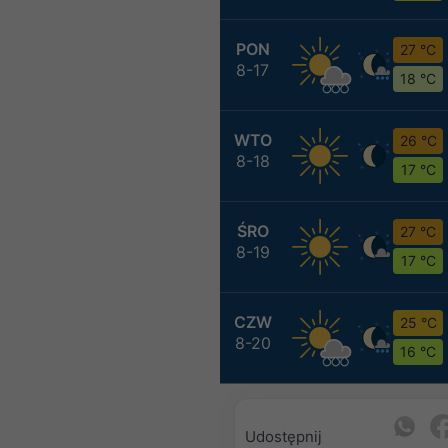
PON
27 °C
8-17
18 °C
WTO
26 °C
8-18
17 °C
ŚRO
27 °C
8-19
17 °C
CZW
25 °C
8-20
16 °C
Udostępnij