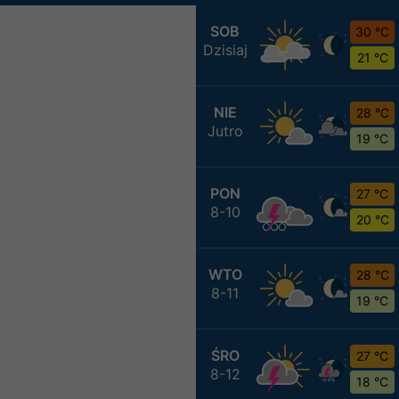
SOB
30 °C
Dzisiaj
21 °C
NIE
28 °C
Jutro
19 °C
PON
27 °C
8-10
20 °C
WTO
28 °C
8-11
19 °C
ŚRO
27 °C
8-12
18 °C