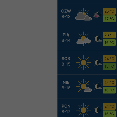
CZW
25 °C
8-13
17 °C
PIĄ
23 °C
8-14
16 °C
SOB
24 °C
8-15
15 °C
NIE
24 °C
8-16
16 °C
PON
24 °C
8-17
16 °C