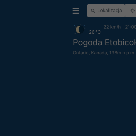
22 km/h
21:0
26 °C
Pogoda Etobico
Ontario
,
Kanada
,
138m n.p.m.