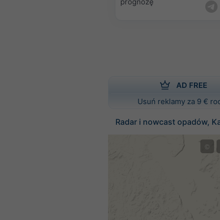
prognozę
AD FREE
Usuń reklamy za 9 € ro
Radar i nowcast opadów, K
©