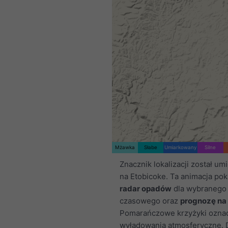
Mżawka
Słabe
Umiarkowany
Silne
Znacznik lokalizacji został u
na Etobicoke. Ta animacja po
radar opadów
dla wybranego 
czasowego oraz
prognozę na
Pomarańczowe krzyżyki ozna
wyładowania atmosferyczne.