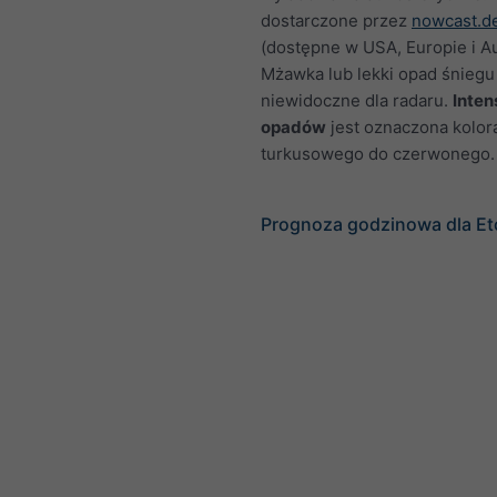
dostarczone przez
nowcast.d
(dostępne w USA, Europie i Aus
Mżawka lub lekki opad śnieg
niewidoczne dla radaru.
Inte
opadów
jest oznaczona kolor
turkusowego do czerwonego.
Prognoza godzinowa dla Et