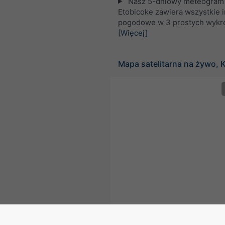
Nasz 5-dniowy meteogram 
Etobicoke zawiera wszystkie 
pogodowe w 3 prostych wykr
[Więcej]
Mapa satelitarna na żywo, 