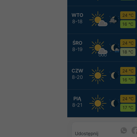
WTO
24 °C
8-18
16 °C
ŚRO
24 °C
8-19
18 °C
CZW
24 °C
8-20
16 °C
PIĄ
24 °C
8-21
17 °C
Udostępnij