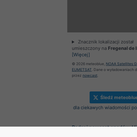
Znacznik lokalizacji został
umieszczony na
Fregenal de l
[Więcej]
© 2026 meteoblue,
NOAA Satellites 
EUMETSAT
. Dane o wyładowaniach 
przez
nowcast
.
Śledź meteoblu
dla ciekawych wiadomości 
Radar i nowcast opadów, H