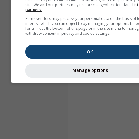
site. We and our partners may use precise geolocation data.
List
partners.
Some vendors may process your personal data on the basis of l
interest, which you can object to by managing your options belo
for a link at the bottom of this page or in the site menu to manag
withdraw consent in privacy and cookie settings.
OK
Manage options