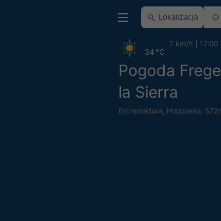
7 km/h
17:00
34 °C
Pogoda Frege
la Sierra
Estremadura
,
Hiszpania
,
572m