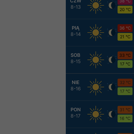
CZW
38 °C
8-13
20 °C
PIĄ
36 °C
8-14
21 °C
SOB
33 °C
8-15
17 °C
NIE
32 °C
8-16
17 °C
PON
31 °C
8-17
16 °C