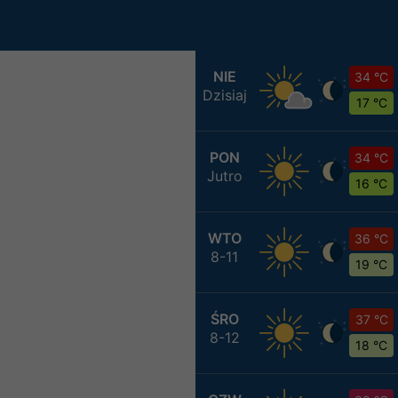
NIE
34 °C
Dzisiaj
17 °C
PON
34 °C
Jutro
16 °C
WTO
36 °C
8-11
19 °C
ŚRO
37 °C
8-12
18 °C