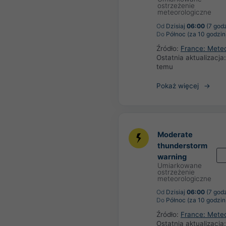
ostrzeżenie
meteorologiczne
Od
Dzisiaj
06:00
(7 godz
Do
Północ (za 10 godzin
Źródło:
France: Mete
Ostatnia aktualizacja
temu
Pokaż więcej
Moderate
thunderstorm
warning
Umiarkowane
ostrzeżenie
meteorologiczne
Od
Dzisiaj
06:00
(7 godz
Do
Północ (za 10 godzin
Źródło:
France: Mete
Ostatnia aktualizacja