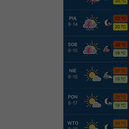
20 °C
PIĄ
33 °C
8-14
20 °C
SOB
32 °C
8-15
19 °C
NIE
31 °C
8-16
19 °C
PON
31 °C
8-17
19 °C
WTO
30 °C
8-18