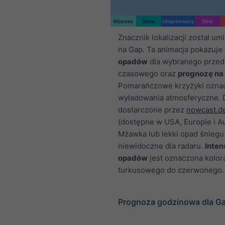
Mżawka
Słabe
Umiarkowany
Silne
Znacznik lokalizacji został u
na Gap. Ta animacja pokazuje
opadów
dla wybranego przed
czasowego oraz
prognozę na
Pomarańczowe krzyżyki ozna
wyładowania atmosferyczne.
dostarczone przez
nowcast.d
(dostępne w USA, Europie i Aus
Mżawka lub lekki opad śnieg
niewidoczne dla radaru.
Inte
opadów
jest oznaczona kolor
turkusowego do czerwonego.
Prognoza godzinowa dla G