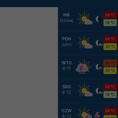
NIE
34 °C
Dzisiaj
19 °C
PON
34 °C
Jutro
20 °C
WTO
32 °C
8-11
20 °C
ŚRO
34 °C
8-12
19 °C
CZW
34 °C
8-13