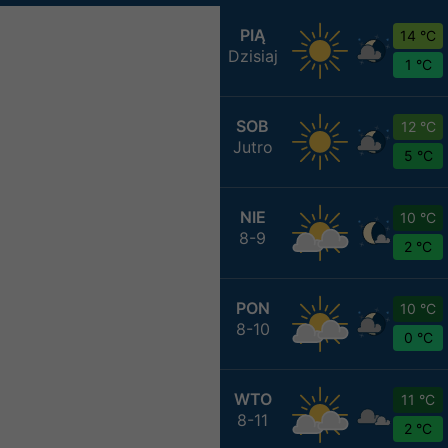
PIĄ
14 °C
Dzisiaj
1 °C
SOB
12 °C
Jutro
5 °C
NIE
10 °C
8-9
2 °C
PON
10 °C
8-10
0 °C
WTO
11 °C
8-11
2 °C