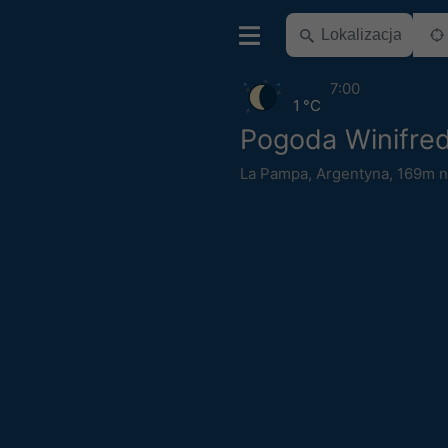
7:00
1 °C
Pogoda Winifre
La Pampa
,
Argentyna
,
169m n