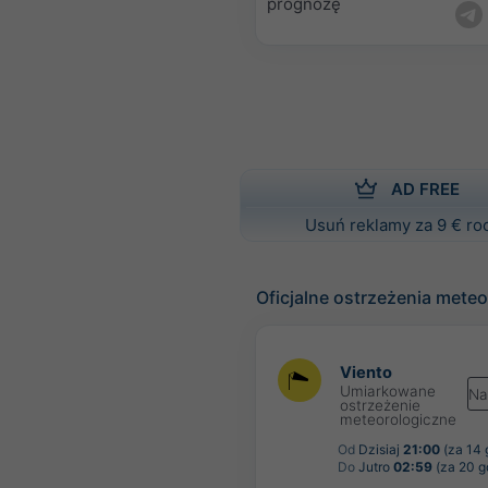
prognozę
AD FREE
Usuń reklamy za 9 € ro
Oficjalne ostrzeżenia mete
Viento
Umiarkowane
Na
ostrzeżenie
meteorologiczne
Od
Dzisiaj
21:00
(za 14 
Do
Jutro
02:59
(za 20 g