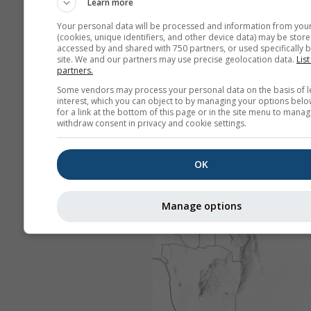
Learn more
Your personal data will be processed and information from you
(cookies, unique identifiers, and other device data) may be store
accessed by and shared with 750 partners, or used specifically b
site. We and our partners may use precise geolocation data.
List
partners.
Some vendors may process your personal data on the basis of l
interest, which you can object to by managing your options belo
for a link at the bottom of this page or in the site menu to manag
withdraw consent in privacy and cookie settings.
OK
Manage options