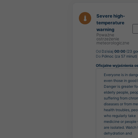
Severe high-
temperature
warning
Poważne
ostrzeżenie
meteorologiczne
Od
Dzisiaj
00:00
(23 go
Do
Północ (za 57 minut)
Oficjalne wyjaśnienia o
Everyone is in dange
even those in good h
Danger is greater for
elderly people, peop
suffering from chroni
diseases or from men
health troubles, peo
who regularly take 
medicine or people 
are isolated. Watch f
dehydration and 