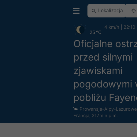
4 km/h
22:10
25 °C
Oficjalne ostr
przed silnymi
zjawiskami
pogodowymi
pobliżu Fayen
Prowansja-Alpy-Lazurow
Francja
,
217m n.p.m.