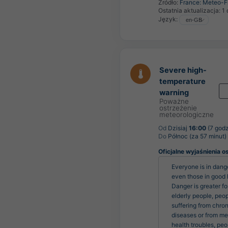
Źródło:
France: Meteo-F
Ostatnia aktualizacja:
1 
Język:
Severe high-
temperature
warning
Poważne
ostrzeżenie
meteorologiczne
Od
Dzisiaj
16:00
(7 godz
Do
Północ (za 57 minut)
Oficjalne wyjaśnienia o
Everyone is in dange
even those in good h
Danger is greater for
elderly people, peop
suffering from chroni
diseases or from men
health troubles, peo