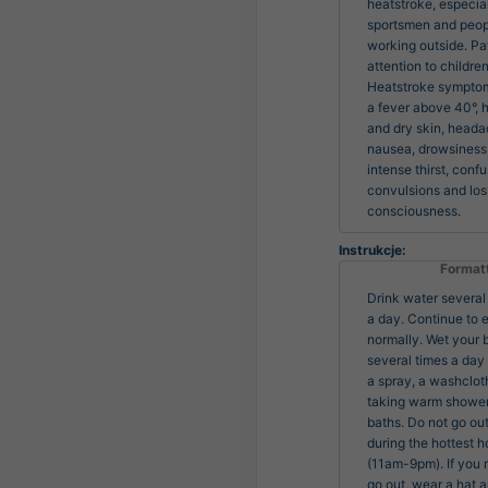
heatstroke, especiall
sportsmen and peop
working outside. Pa
attention to children.
Heatstroke symptoms
a fever above 40°, ho
and dry skin, heada
nausea, drowsiness,
intense thirst, confus
convulsions and loss
consciousness.
Instrukcje:
Format
Drink water several
a day. Continue to 
normally. Wet your 
several times a day
a spray, a washclot
taking warm shower
baths. Do not go ou
during the hottest h
(11am-9pm). If you 
go out, wear a hat 