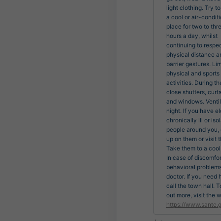
light clothing. Try to
a cool or air-condit
place for two to thr
hours a day, whilst
continuing to respe
physical distance a
barrier gestures. Lim
physical and sports
activities. During th
close shutters, curt
and windows. Ventil
night. If you have el
chronically ill or iso
people around you,
up on them or visit 
Take them to a cool
In case of discomfor
behavioral problems,
doctor. If you need 
call the town hall. T
out more, visit the 
https://www.sante.g