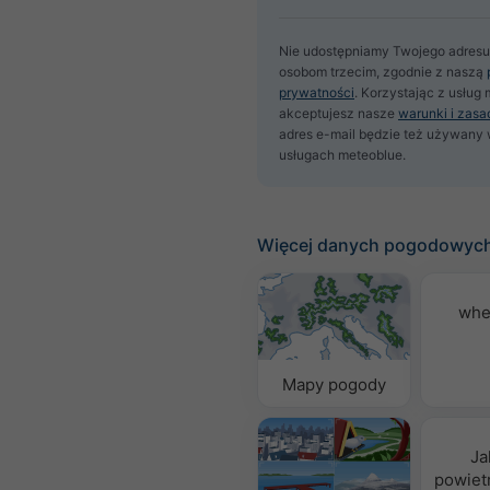
Nie udostępniamy Twojego adresu
osobom trzecim, zgodnie z naszą
prywatności
. Korzystając z usług
akceptujesz nasze
warunki i zasa
adres e-mail będzie też używany 
usługach meteoblue.
Więcej danych pogodowyc
whe
Mapy pogody
Ja
powietr