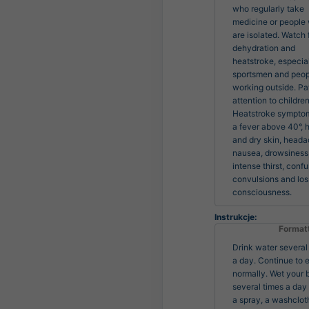
who regularly take 
medicine or people 
are isolated. Watch f
dehydration and 
heatstroke, especiall
sportsmen and peop
working outside. Pa
attention to children.
Heatstroke symptoms
a fever above 40°, ho
and dry skin, heada
nausea, drowsiness,
intense thirst, confus
convulsions and loss
consciousness.
Instrukcje:
Format
Drink water several
a day. Continue to 
normally. Wet your 
several times a day
a spray, a washclot