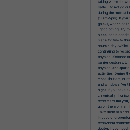
taking warm shower
baths. Do not go ou
during the hottest h
(11am-9pm). If you 
go out, wear a hat 
light clothing. Try to
a cool or air-condit
place for two to thr
hours a day, whilst
continuing to respe
physical distance a
barrier gestures. Lim
physical and sports
activities. During th
close shutters, curt
and windows. Ventil
night. If you have el
chronically ill or iso
people around you,
up on them or visit 
Take them to a cool
In case of discomfor
behavioral problems,
doctor. If you need 