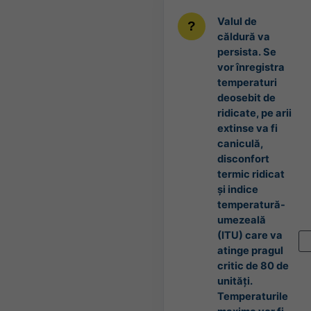
Valul de
căldură va
persista. Se
vor înregistra
temperaturi
deosebit de
ridicate, pe arii
extinse va fi
caniculă,
disconfort
termic ridicat
și indice
temperatură-
umezeală
(ITU) care va
atinge pragul
critic de 80 de
unități.
Temperaturile