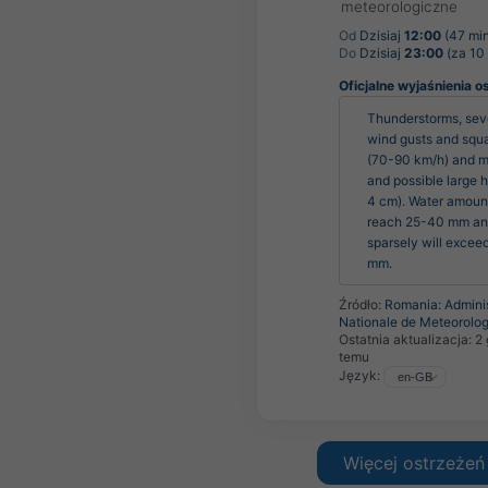
meteorologiczne
Od
Dzisiaj
12:00
(47 min
Do
Dzisiaj
23:00
(za 10
Oficjalne wyjaśnienia o
Thunderstorms, seve
wind gusts and squal
(70-90 km/h) and m
and possible large h
4 cm). Water amounts
reach 25-40 mm an
sparsely will exceed
mm.
Źródło:
Romania: Adminis
Nationale de Meteorolog
Ostatnia aktualizacja:
2
temu
Język:
Więcej ostrzeżeń