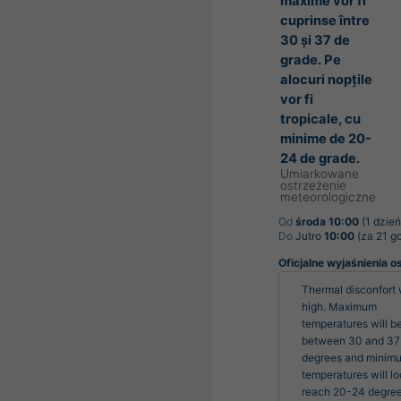
maxime vor fi
cuprinse între
30 și 37 de
grade. Pe
alocuri nopțile
vor fi
tropicale, cu
minime de 20-
24 de grade.
Umiarkowane
ostrzeżenie
meteorologiczne
Od
środa 10:00
(1 dzień
Do
Jutro
10:00
(za 21 g
Oficjalne wyjaśnienia o
Thermal disconfort w
high. Maximum 
temperatures will be
between 30 and 37 
degrees and minimu
temperatures will loc
reach 20-24 degree