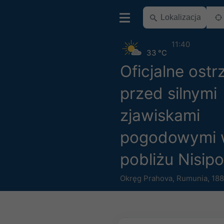
11:40
33 °C
Oficjalne ostr
przed silnymi
zjawiskami
pogodowymi
pobliżu Nisip
Okręg Prahova
,
Rumunia
,
188