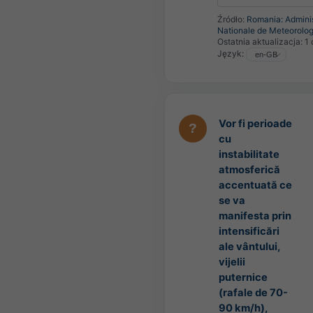
Źródło:
Romania: Adminis
Nationale de Meteorolog
Ostatnia aktualizacja:
1 
Język:
Vor fi perioade
cu
instabilitate
atmosferică
accentuată ce
se va
manifesta prin
intensificări
ale vântului,
vijelii
puternice
(rafale de 70-
90 km/h),