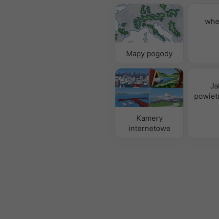
whe
Mapy pogody
Ja
powietr
Kamery
internetowe