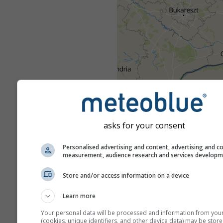
Ostrzeżenia przed groźnymi z
pogodowymi są dostarczane 
asks for your consent
przez ponad 80 oficjalnych ins
całym świecie. meteoblue nie
Personalised advertising and content, advertising and c
żadnej odpowiedzialności za
measurement, audience research and services develop
rzeczywistą treść ani charakte
ostrzeżeń. Problemy można z
Store and/or access information on a device
pomocą naszego
formularza o
Learn more
zostaną one przekazane do
odpowiednich instancji.
Your personal data will be processed and information from you
(cookies, unique identifiers, and other device data) may be store