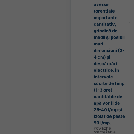
averse
torențiale
importante
cantitativ,
grindină de
medii și posibil
mari
dimensiuni (2-
4 cm) și
descărcări
electrice. În
intervale
scurte de timp
(1-3 ore)
cantitățile de
apă vor fi de
25-40 l/mp și
izolat de peste
50 l/mp.
Poważne
ostrzeżenie