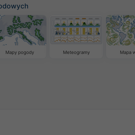
godowych
Mapy pogody
Meteogramy
Mapa w