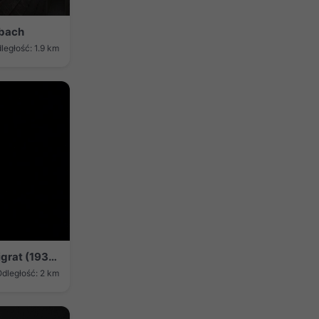
nbach
ległość: 1.9 km
Wolfenschiessen: Bergstation Haldigrat (1937m) Blickrichtung Ost - Brisen
dległość: 2 km