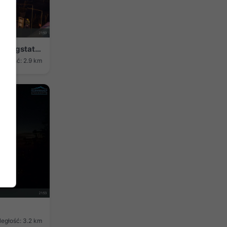
Beckenried: Klewenalp - Klewenalp-Bergstation, Blick Richtung Skigebiet Klewenalp & links Berggasthaus KlewenStube
ległość: 2.9 km
ległość: 3.2 km