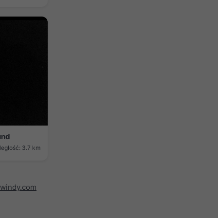
und
ległość: 3.7 km
windy.com