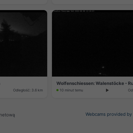
n
Wolfenschiessen: Walenstöcke - R
Odległość: 3.6 km
10 minut temu
Od
Webcams provided by
rnetową