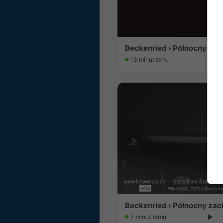
13 minut temu
Beckenried › Północny za
7 minut temu