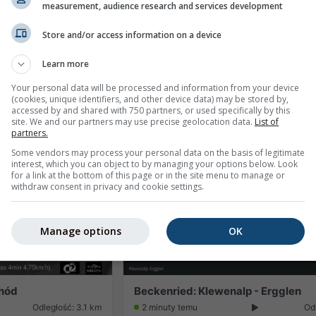
measurement, audience research and services development
Store and/or access information on a device
Learn more
Beckenried › Północny zachód: Restaurant Natur Klewenalp Ausflugs-Ski- Pistenhotel Klewenstock it`s Magic - Ski und Wanderparadies Klewenalp - Klewenalp - Winter- & Sommergebiet Klewenalp-Stockhütte
Odległość: 2.9 km
1 minuta temu
Od
Your personal data will be processed and information from your device
(cookies, unique identifiers, and other device data) may be stored by,
accessed by and shared with 750 partners, or used specifically by this
site. We and our partners may use precise geolocation data.
List of
partners.
Some vendors may process your personal data on the basis of legitimate
interest, which you can object to by managing your options below. Look
for a link at the bottom of this page or in the site menu to manage or
withdraw consent in privacy and cookie settings.
Manage options
OK
chód
Beckenried: Klewenalp - Ergglen
Odległość: 3.1 km
2 minuty temu
Od