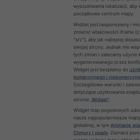
wyszukiwania lokalizacji, aby
początkowe centrum mapy.
Widżet jest responsywny i m
zmienić właściwości iframe (z
"src"), aby jak najlepiej dopa
swojej strony. Jednak nie ws
tych zmian i zalecamy użycie
wygenerowanego przez konfig
Widget jest bezpłatny do
użyt
komercyjnego i niekomercyjn
Szczegółowe warunki i zalece
dotyczące użytkowania znajdu
stronie
„Widget”
.
Widget map pogodowych udos
nasze najpopularniejsze mapy
globalnej, w tym
Animację wia
Chmury i opady
. Zaznacz pon