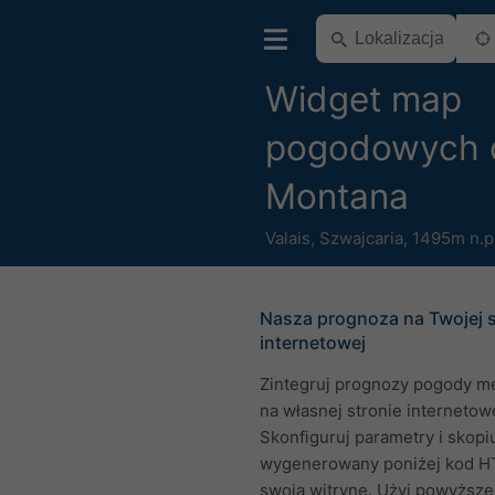
Widget map
pogodowych 
Montana
Valais
,
Szwajcaria
,
1495m n.p
Nasza prognoza na Twojej s
internetowej
Zintegruj prognozy pogody m
na własnej stronie internetowe
Skonfiguruj parametry i skopi
wygenerowany poniżej kod H
swoją witrynę. Użyj powyższ