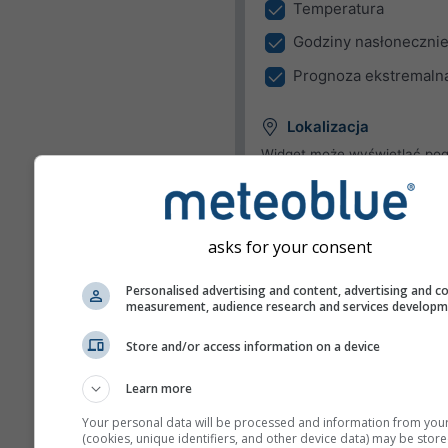
Temperatura
Godziny nasłonecznie
Prognoza ekstremaln
Lokalizacja
Widget może wyświetlać pog
zdefiniowanej lokalizacji albo
próbować wykrywać lokaliza
każdego odwiedzającego Tw
asks for your consent
stronę.
Użyj bieżącej lokaliza
Personalised advertising and content, advertising and c
Wykryj lokalizację
measurement, audience research and services develop
użytkownika
Store and/or access information on a device
Jednostki
Learn more
Temperatura
Your personal data will be processed and information from you
(cookies, unique identifiers, and other device data) may be store