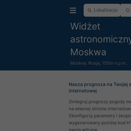
Widżet
astronomiczny
Moskwa
Moskva
,
Rosja
,
155m n.p.m.
Nasza prognoza na Twojej s
internetowej
Zintegruj prognozy pogody m
na własnej stronie internetowe
Skonfiguruj parametry i skopi
wygenerowany poniżej kod H
swoją witrynę.