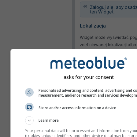
Zaloguj się, aby osadz
ten Widget.
Lokalizacja
Widget może wyświetlać pog
zdefiniowanej lokalizacji albo
próbować wykrywać lokaliza
każdego odwiedzającego Tw
stronę.
Użyj bieżącej lokaliza
asks for your consent
Wykryj lokalizację
użytkownika
Personalised advertising and content, advertising and c
measurement, audience research and services develop
Wygląd
Store and/or access information on a device
Funkcje
Learn more
Your personal data will be processed and information from you
Pomiń temperaturę i
(cookies, unique identifiers, and other device data) may be store