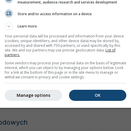
measurement, audience research and services development
Store and/or access information on a device
Learn more
Your personal data will be processed and information from your device
(cookies, unique identifiers, and other device data) may be stored by,
accessed by and shared with 750 partners, or used specifically by this
site. We and our partners may use precise geolocation data.
List of
partners.
Some vendors may process your personal data on the basis of legitimate
mph
kn
interest, which you can object to by managing your options below. Look
for a link at the bottom of this page or in the site menu to manage or
withdraw consent in privacy and cookie settings.
Manage options
OK
godowych