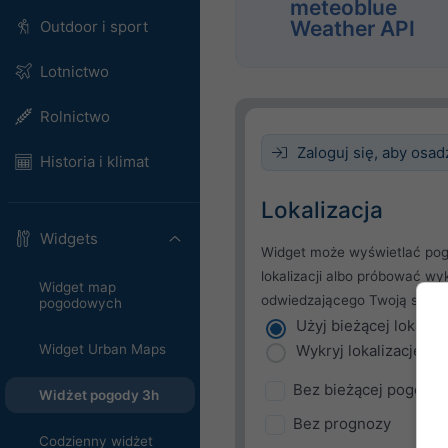
meteoblue
Weather API
Outdoor i sport
Lotnictwo
Rolnictwo
Zaloguj się, aby osad
Historia i klimat
Lokalizacja
Widgets
Widget może wyświetlać pog
lokalizacji albo próbować wy
Widget map
odwiedzającego Twoją stron
pogodowych
Użyj bieżącej lokaliza
Wykryj lokalizację u
Widget Urban Maps
Bez bieżącej pogody
Widżet pogody 3h
Bez prognozy
Codzienny widżet