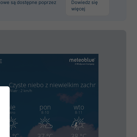
owe są dostępne poprzez
Dowiedz się
więcej