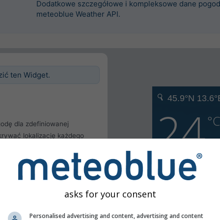
Dodatkowe szczegółowe i kompleksowe dane pogod
meteoblue Weather API.
zić ten Widget.
odę dla zdefiniowanej
krywać lokalizację każdego
ę.
cji
żytkownika
asks for your consent
Personalised advertising and content, advertising and content