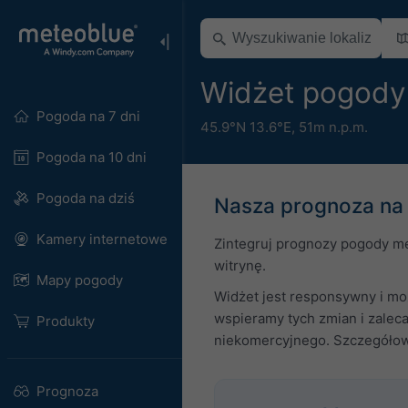
Widżet pogody
Pogoda na 7 dni
45.9°N 13.6°E,
51m n.p.m.
Pogoda na 10 dni
Pogoda na dziś
Nasza prognoza na 
Kamery internetowe
Zintegruj prognozy pogody me
witrynę.
Mapy pogody
Widżet jest responsywny i moż
wspieramy tych zmian i zalec
Produkty
niekomercyjnego. Szczegółowe
Prognoza