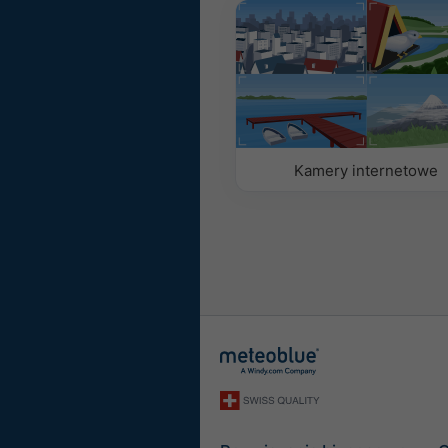
Z obrazem tła
Z kolorem tła
Bez tła: ciemny tekst
Bez tła: jasny tekst
Kamery internetowe