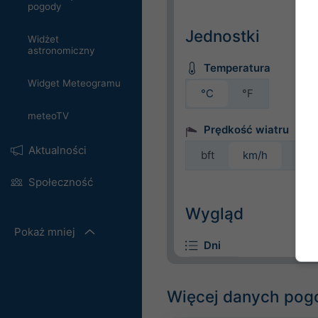
pogody
Jednostki
Widżet
astronomiczny
Temperatura
Widget Meteogramu
°C
°F
meteoTV
Prędkość wiatru
Aktualności
bft
km/h
m/s
Społeczność
Wygląd
Pokaż mniej
Dni
Więcej danych po
Tło