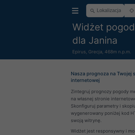
Widżet pogod
dla Janina
Epirus
,
Grecja
,
468m n.p.m.
Nasza prognoza na Twojej s
internetowej
Zintegruj prognozy pogody m
na własnej stronie internetowe
Skonfiguruj parametry i skopi
wygenerowany poniżej kod H
swoją witrynę.
Widżet jest responsywny i m