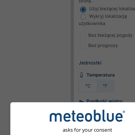
stronę.
Użyj bieżącej lokaliza
Wykryj lokalizację
użytkownika
Bez bieżącej pogody
Bez prognozy
Jednostki
Temperatura
°C
°F
Prędkość wiatru
bft
km/h
m/s
mph
kn
asks for your consent