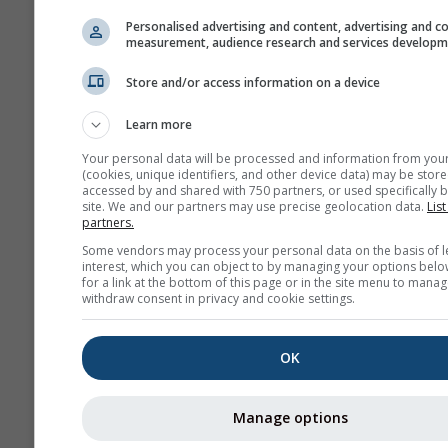
Personalised advertising and content, advertising and c
Wygląd
measurement, audience research and services develop
Dni
Store and/or access information on a device
Learn more
Tło
Your personal data will be processed and information from you
(cookies, unique identifiers, and other device data) may be store
Z obrazem tła
accessed by and shared with 750 partners, or used specifically b
Z kolorem tła
site. We and our partners may use precise geolocation data.
List
partners.
Bez tła: ciemny tekst
Some vendors may process your personal data on the basis of l
Bez tła: jasny tekst
interest, which you can object to by managing your options belo
for a link at the bottom of this page or in the site menu to manag
withdraw consent in privacy and cookie settings.
OK
Więcej danych pogodowyc
Manage options
Wi
astro