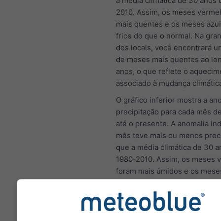
a média climática de 30 anos 
2010. Assim, os meses verme
mais quentes e os meses azui
frios do que o normal. Na gra
dos locais, você encontrará 
de meses mais quentes ao lo
anos, o que reflete o aquecim
associado à mudança climátic
O gráfico inferior mostra a an
precipitação para cada mês d
até o presente. A anomalia in
mês teve mais ou menos preci
que a média climática de 30 a
1980-2010. Assim, os meses 
foram mais úmidos e os mese
mais secos do que o normal.