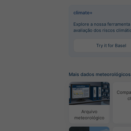
climate+
Explore a nossa ferramenta
avaliação dos riscos climáti
Try it for Basel
Mais dados meteorológicos
Compa
c
Arquivo
meteorológico