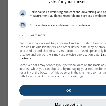
asks for your consent
Mudança climática - Bacch
Anomalia de temperatura e
Personalised advertising and content, advertising and c
precipitação por mês
measurement, audience research and services develop
Mês
Store and/or access information on a device
Jan
Feb
Mar
A
Learn more
Your personal data will be processed and information from you
May
Jun
Jul
Au
(cookies, unique identifiers, and other device data) may be store
accessed by and shared with 750 partners, or used specifically b
Sep
Oct
Nov
De
site. We and our partners may use precise geolocation data.
List
partners.
Some vendors may process your personal data on the basis of l
interest, which you can object to by managing your options belo
for a link at the bottom of this page or in the site menu to manag
withdraw consent in privacy and cookie settings.
OK
Manage options