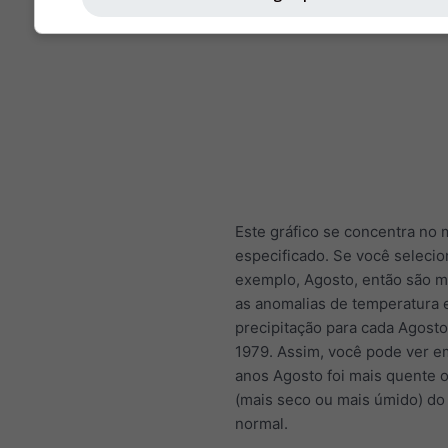
Este gráfico se concentra no
especificado. Se você selecio
exemplo, Agosto, então são 
as anomalias de temperatura 
precipitação para cada Agost
1979. Assim, você pode ver e
anos Agosto foi mais quente o
(mais seco ou mais úmido) do
normal.