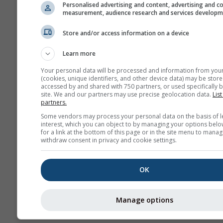
Personalised advertising and content, advertising and c
measurement, audience research and services develop
Mês
Store and/or access information on a device
Jan
Feb
Mar
A
Learn more
May
Jun
Jul
Au
Your personal data will be processed and information from you
(cookies, unique identifiers, and other device data) may be store
Sep
Oct
Nov
De
accessed by and shared with 750 partners, or used specifically b
site. We and our partners may use precise geolocation data.
List
partners.
Some vendors may process your personal data on the basis of l
interest, which you can object to by managing your options belo
for a link at the bottom of this page or in the site menu to manag
withdraw consent in privacy and cookie settings.
OK
Manage options