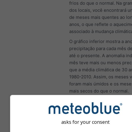
frios do que o normal. Na gra
dos locais, você encontrará 
de meses mais quentes ao lo
anos, o que reflete o aquecim
associado à mudança climátic
O gráfico inferior mostra a an
precipitação para cada mês d
até o presente. A anomalia in
mês teve mais ou menos preci
que a média climática de 30 a
1980-2010. Assim, os meses 
foram mais úmidos e os mese
mais secos do que o normal.
Mudança climática - Meran
asks for your consent
Anomalia de temperatura e
precipitação por mês