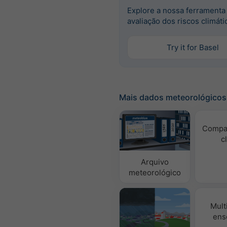
Explore a nossa ferramenta
avaliação dos riscos climáti
Try it for Basel
Mais dados meteorológicos
Compa
c
Arquivo
meteorológico
Mult
ens