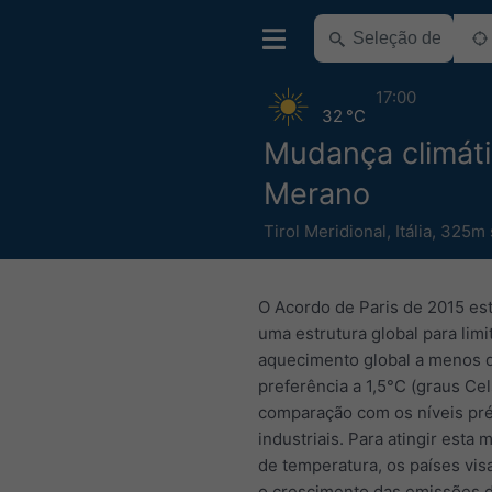
17:00
32 °C
Mudança climát
Merano
Tirol Meridional
,
Itália
,
325m 
O Acordo de Paris de 2015 es
uma estrutura global para limi
aquecimento global a menos 
preferência a 1,5°C (graus Cel
comparação com os níveis pr
industriais. Para atingir esta 
de temperatura, os países vis
o crescimento das emissões 