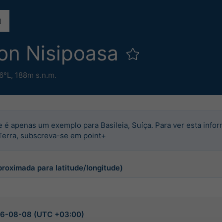
ion Nisipoasa
6°L,
188m s.n.m.
e é apenas um exemplo para Basileia, Suíça. Para ver esta info
Terra, subscreva-se em point+
proximada para latitude/longitude)
026-08-08 (UTC +03:00)