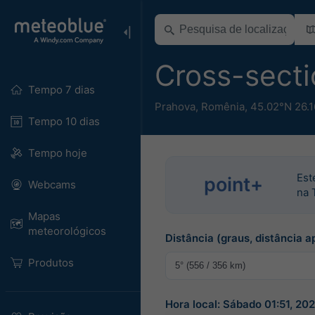
Cross-sect
Tempo 7 dias
Prahova
,
Romênia
,
45.02°N 26.1
Tempo 10 dias
Tempo hoje
Est
point+
Webcams
na 
Mapas
meteorológicos
Distância (graus, distância a
Produtos
Hora local: Sábado 01:51, 2