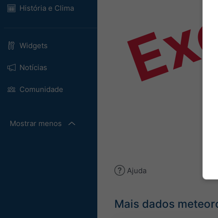
Ex
História e Clima
Widgets
Notícias
Comunidade
Mostrar menos
Ajuda
Mais dados meteor