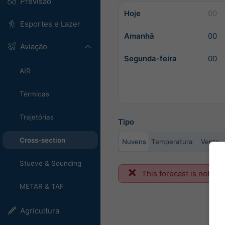
Previsão
Hoje
00
Esportes e Lazer
Amanhã
00
Aviação
Segunda-feira
00
AIR
Térmicas
Trajetórias
Tipo
Cross-section
Nuvens
Temperatura
Vento
Stueve & Sounding
This forecast is not ava
METAR & TAF
Agricultura