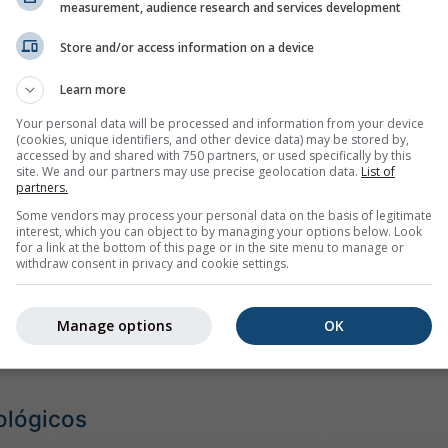
emplo
measurement, audience research and services development
Store and/or access information on a device
Learn more
Your personal data will be processed and information from your device
(cookies, unique identifiers, and other device data) may be stored by,
accessed by and shared with 750 partners, or used specifically by this
site. We and our partners may use precise geolocation data.
List of
partners.
Some vendors may process your personal data on the basis of legitimate
interest, which you can object to by managing your options below. Look
for a link at the bottom of this page or in the site menu to manage or
withdraw consent in privacy and cookie settings.
Manage options
OK
ológicos