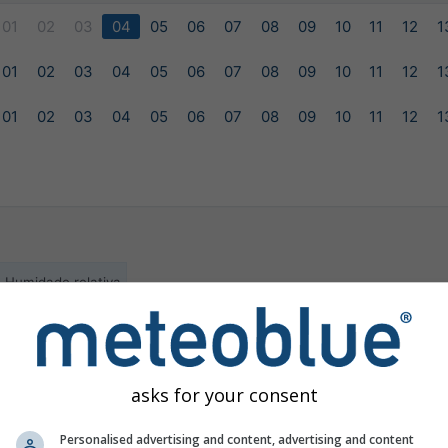
01
02
03
04
05
06
07
08
09
10
11
12
1
01
02
03
04
05
06
07
08
09
10
11
12
1
01
02
03
04
05
06
07
08
09
10
11
12
1
Humidade relativa
ilable for the selected location
asks for your consent
Personalised advertising and content, advertising and content