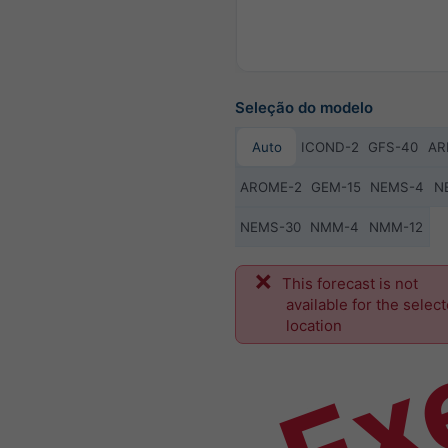
Seleção do modelo
Auto
ICOND-2
GFS-40
AR
AROME-2
GEM-15
NEMS-4
N
NEMS-30
NMM-4
NMM-12
Ex
This forecast is not
available for the selec
location