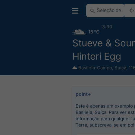
3:30
18 °C
Stueve & Sou
Hinteri Egg
Basileia-Campo
,
Suíça
,
11
point+
Este é apenas um exemplo 
Basileia, Suíça. Para ver est
informação para qualquer l
Terra, subscreva-se em poi