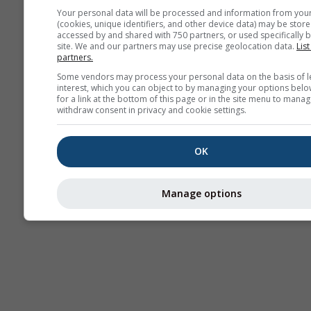
Your personal data will be processed and information from you
(cookies, unique identifiers, and other device data) may be store
Térmicas
accessed by and shared with 750 partners, or used specifically b
site. We and our partners may use precise geolocation data.
List
partners.
Some vendors may process your personal data on the basis of l
Traj
interest, which you can object to by managing your options belo
for a link at the bottom of this page or in the site menu to manag
withdraw consent in privacy and cookie settings.
Cross-section
OK
Manage options