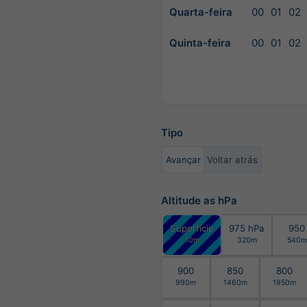
Quarta-feira
00
01
02
Quinta-feira
00
01
02
Tipo
Avançar
Voltar atrás
Altitude as hPa
Superfície
975 hPa
950
10m
320m
540m
900
850
800
990m
1460m
1950m