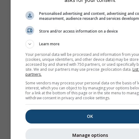
asks for your consent
Zoom para foc
Personalised advertising and content, advertising and c
Mostrar Ajuda
Baixar
measurement, audience research and services develop
Store and/or access information on a device
Mais dados meteorológicos
Learn more
Your personal data will be processed and information from you
(cookies, unique identifiers, and other device data) may be store
accessed by and shared with 750 partners, or used specifically b
site. We and our partners may use precise geolocation data.
List
partners.
Mapas
Some vendors may process your personal data on the basis of l
meteorológicos
interest, which you can object to by managing your options belo
for a link at the bottom of this page or in the site menu to manag
withdraw consent in privacy and cookie settings.
Tér
OK
Stueve &
Sounding
Manage options