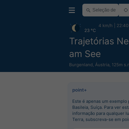
4 km/h
22:40
23 °C
Trajetórias Ne
am See
Burgenland
,
Áustria
,
125m s.
point+
Este é apenas um exemplo 
Basileia, Suíça. Para ver est
informação para qualquer l
Terra, subscreva-se em poi