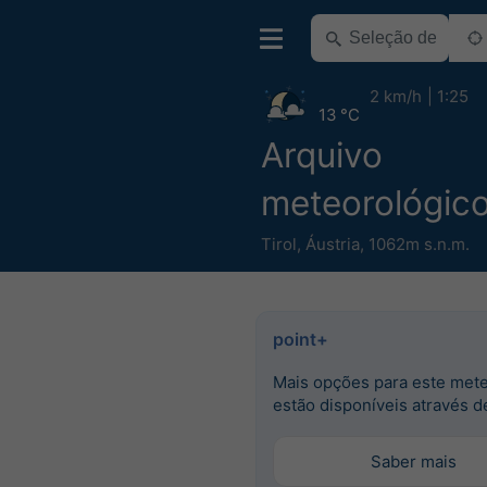
2 km/h
1:25
13 °C
Arquivo
meteorológic
Tirol
,
Áustria
,
1062m s.n.m.
point+
Mais opções para este met
estão disponíveis através d
Saber mais