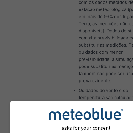
com os dados medidos d
estação meteorológica (p
em mais de 99% dos luga
Terra, as medições não e
disponíveis). Dados de s
com alta previsibilidade
substituir as medições. P
ou dados com menor
previsibilidade, a simulaç
pode substituir as mediç
também não pode ser us
prova evidente.
Os dados de vento e de
temperatura são calculad
altitude média da célula d
Por isso, as temperaturas
montanhas e costas pode
um pouco diferentes dos
asks for your consent