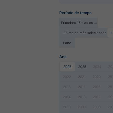
Período de tempo
Primeiros 15 dias ou …
...último do mês selecionado
1
1 ano
Ano
2026
2025
2024
20
2022
2021
2020
20
2018
2017
2016
20
2014
2013
2012
20
2010
2009
2008
20