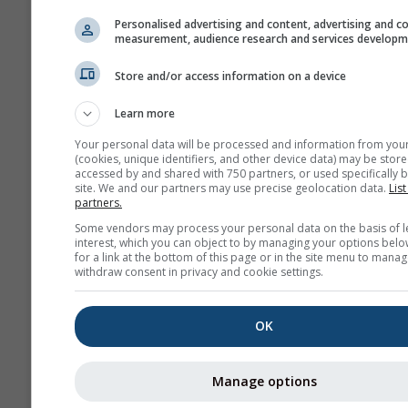
no lugar exato que seleci
Pode encontrar a altitude
Personalised advertising and content, advertising and c
measurement, audience research and services develop
célula da grelha junto às
coordenadas.
Store and/or access information on a device
O diagrama dos \"15 dias\"
Learn more
apresenta dados por hora
Durante um mês, há agre
Your personal data will be processed and information from you
(cookies, unique identifiers, and other device data) may be store
diárias para valores míni
accessed by and shared with 750 partners, or used specifically b
máximos e médios. Para m
site. We and our partners may use precise geolocation data.
List
partners.
meses há agregações men
Some vendors may process your personal data on the basis of l
Também oferecemos dad
interest, which you can object to by managing your options belo
brutos para venda. Por fav
for a link at the bottom of this page or in the site menu to manag
withdraw consent in privacy and cookie settings.
entre em contacto conno
mais informações
(
support@meteoblue.co
OK
Os dados meteorológicos hist
hora desde 1940 para Bach p
Manage options
adquiridos com
history+
. Baix