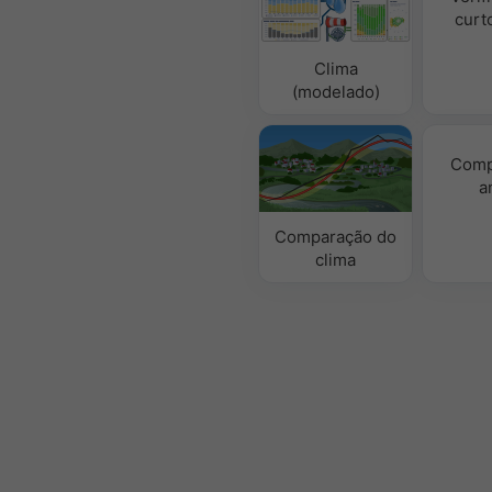
curt
Clima
(modelado)
Comp
a
Comparação do
clima