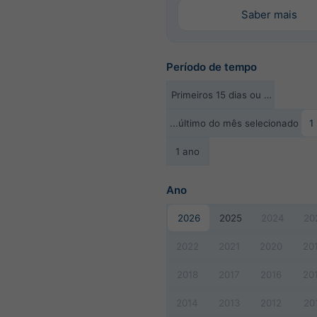
Saber mais
Período de tempo
Primeiros 15 dias ou …
...último do mês selecionado
1
1 ano
Ano
2026
2025
2024
20
2022
2021
2020
20
2018
2017
2016
20
2014
2013
2012
20