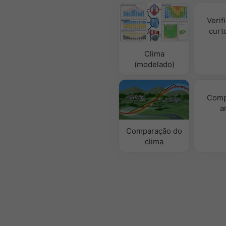
Verif
curt
Clima
(modelado)
Comp
a
Comparação do
clima