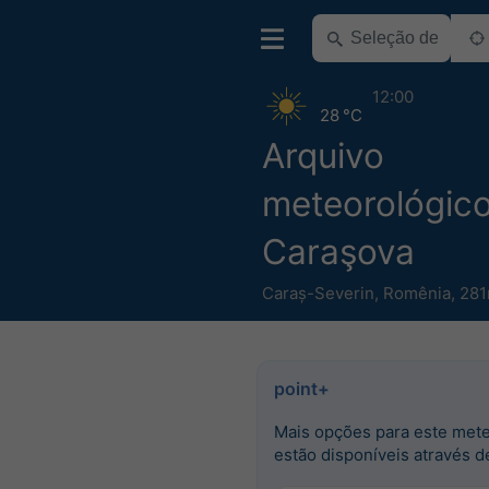
12:00
28 °C
Arquivo
meteorológic
Caraşova
Caraș-Severin
,
Romênia
,
281
point+
Mais opções para este met
estão disponíveis através d