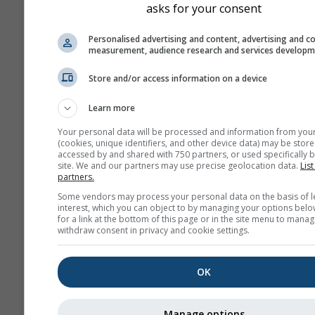
asks for your consent
um pouco diferentes dos
no lugar exato que seleci
Personalised advertising and content, advertising and c
Pode encontrar a altitude
measurement, audience research and services develop
célula da grelha junto às
Store and/or access information on a device
coordenadas.
O diagrama dos \"15 dias\"
Learn more
apresenta dados por hora
Your personal data will be processed and information from you
Durante um mês, há agre
(cookies, unique identifiers, and other device data) may be store
accessed by and shared with 750 partners, or used specifically b
diárias para valores míni
site. We and our partners may use precise geolocation data.
List
máximos e médios. Para m
partners.
meses há agregações men
Some vendors may process your personal data on the basis of l
interest, which you can object to by managing your options belo
Também oferecemos dad
for a link at the bottom of this page or in the site menu to manag
brutos para venda. Por fav
withdraw consent in privacy and cookie settings.
entre em contacto conno
mais informações
OK
(
support@meteoblue.co
Os dados meteorológicos hist
Manage options