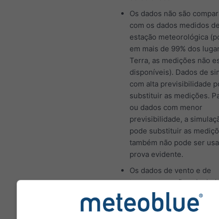
Os dados não são compa
com os dados medidos d
estação meteorológica (p
em mais de 99% dos luga
Terra, as medições não e
disponíveis). Dados de s
com alta previsibilidade
substituir as medições. P
ou dados com menor
previsibilidade, a simulaç
pode substituir as mediç
também não pode ser us
prova evidente.
Os dados de vento e de
temperatura são calculad
altitude média da célula d
Por isso, as temperaturas
montanhas e costas pode