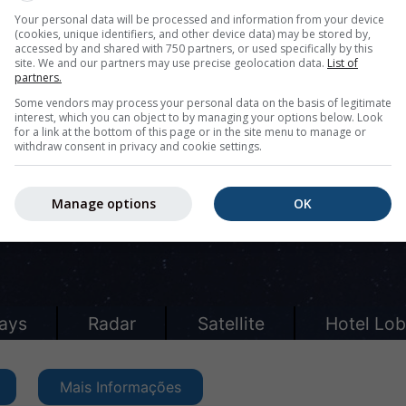
Your personal data will be processed and information from your device
(cookies, unique identifiers, and other device data) may be stored by,
accessed by and shared with 750 partners, or used specifically by this
site. We and our partners may use precise geolocation data.
List of
partners.
Some vendors may process your personal data on the basis of legitimate
interest, which you can object to by managing your options below. Look
for a link at the bottom of this page or in the site menu to manage or
withdraw consent in privacy and cookie settings.
Manage options
OK
Mais Informações