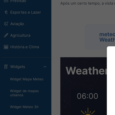
Previsão
Após um certo tempo, a vista
Esportes e Lazer
Aviação
meteo
Agricultura
Weath
História e Clima
Widgets
Widget Mapa Meteo
Widget de mapas
urbanos
Widget Meteo 3h