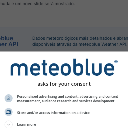
 muda e um novo slide será mostrado.
blue
Dados meteorológicos mais detalhados e abra
er API
disponíveis através da meteoblue Weather API.
asks for your consent
Personalised advertising and content, advertising and content
measurement, audience research and services development
Store and/or access information on a device
Learn more