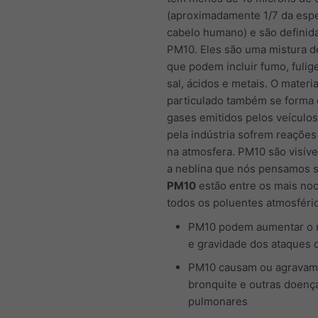
(aproximadamente 1/7 da esp
cabelo humano) e são defini
PM10. Eles são uma mistura d
que podem incluir fumo, fulig
sal, ácidos e metais. O materia
particulado também se forma
gases emitidos pelos veículo
pela indústria sofrem reações
na atmosfera. PM10 são visíve
a neblina que nós pensamos s
PM10
estão entre os mais noc
todos os poluentes atmosféri
PM10 podem aumentar o
e gravidade dos ataques 
PM10 causam ou agravam
bronquite e outras doenç
pulmonares