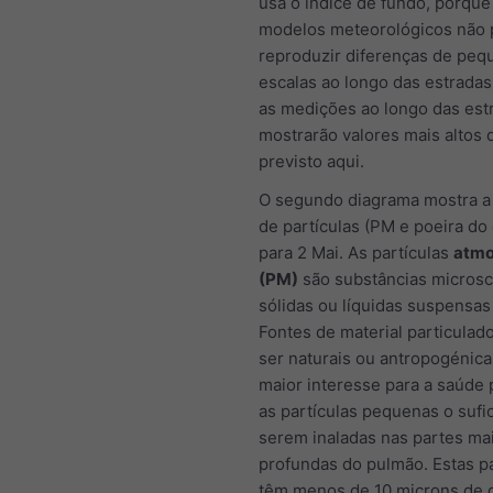
usa o índice de fundo, porque
modelos meteorológicos não
reproduzir diferenças de peq
escalas ao longo das estradas
as medições ao longo das est
mostrarão valores mais altos 
previsto aqui.
O segundo diagrama mostra a
de partículas (PM e poeira do
para 2 Mai. As partículas
atmo
(PM)
são substâncias microsc
sólidas ou líquidas suspensas 
Fontes de material particula
ser naturais ou antropogénica
maior interesse para a saúde 
as partículas pequenas o sufi
serem inaladas nas partes ma
profundas do pulmão. Estas pa
têm menos de 10 microns de 