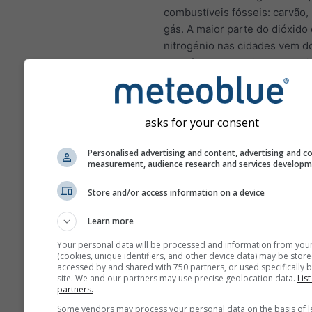
combustíveis fósseis: carvão,
gás. A maior parte do dióxido
nitrogénio nas cidades vem d
de veículos motorizados. O di
nitrogénio é um importante p
atmosférico porque contribui 
formação do ozono, que pode 
asks for your consent
impactos significativos na sa
humana.
Personalised advertising and content, advertising and c
measurement, audience research and services develop
NO₂ inflama o revestimen
pulmões e pode reduzir a
Store and/or access information on a device
imunidade a infeções pu
Learn more
NO₂ causa problemas como
tosse, resfriados, gripe e
Your personal data will be processed and information from you
(cookies, unique identifiers, and other device data) may be store
bronquite
accessed by and shared with 750 partners, or used specifically b
site. We and our partners may use precise geolocation data.
List
Para a Europa, o meteograma
partners.
poluição do ar tem um quarto
Some vendors may process your personal data on the basis of l