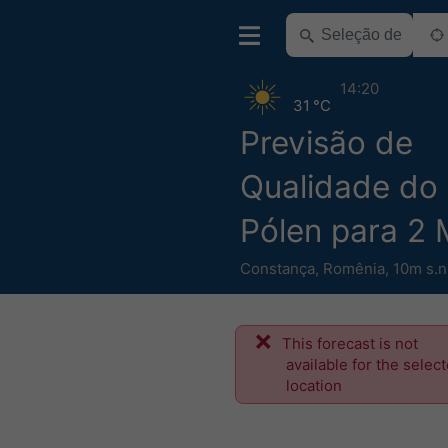
14:20
31 °C
Previsão de
Qualidade do 
Pólen para 2 
Constança
,
Romênia
,
10m s.n
This forecast is not
available for the selec
location