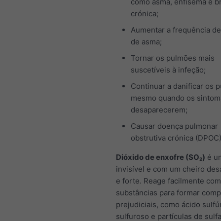
como asma, enfisema e b
crónica;
Aumentar a frequência de
de asma;
Tornar os pulmões mais
suscetíveis à infeção;
Continuar a danificar os 
mesmo quando os sintom
desaparecerem;
Causar doença pulmonar
obstrutiva crónica (DPOC
Dióxido de enxofre (SO₂)
é u
invisível e com um cheiro des
e forte. Reage facilmente com
substâncias para formar com
prejudiciais, como ácido sulfú
sulfuroso e partículas de sulfa