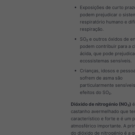
Exposições de curto praz
podem prejudicar o siste
respiratório humano e difi
respiração.
SO₂ e outros óxidos de e
podem contribuir para a 
ácida, que pode prejudica
ecossistemas sensíveis.
Crianças, idosos e pesso
sofrem de asma são
particularmente sensívei
efeitos do SO₂.
Dióxido de nitrogénio (NO₂)
é
castanho avermelhado que t
característico e forte e é um 
atmosférico importante. A prin
do dióxido de nitrogénio é a 