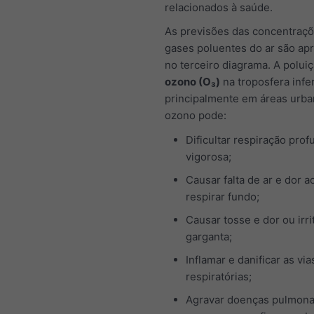
relacionados à saúde.
As previsões das concentraç
gases poluentes do ar são ap
no terceiro diagrama. A polui
ozono (O₃)
na troposfera infe
principalmente em áreas urba
ozono pode:
Dificultar respiração prof
vigorosa;
Causar falta de ar e dor a
respirar fundo;
Causar tosse e dor ou irri
garganta;
Inflamar e danificar as via
respiratórias;
Agravar doenças pulmona