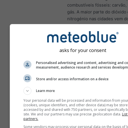
combustíveis fósseis: carvão,
gás. A maior parte do dióxido
nitrogénio nas cidades vem d
de veículos motorizados. O di
nitrogénio é um importante p
atmosférico porque contribui 
formação do ozono, que pode 
asks for your consent
impactos significativos na sa
humana.
Personalised advertising and content, advertising and c
measurement, audience research and services develop
NO₂ inflama o revestimen
pulmões e pode reduzir a
Store and/or access information on a device
imunidade a infeções pu
Learn more
NO₂ causa problemas como
tosse, resfriados, gripe e
Your personal data will be processed and information from you
(cookies, unique identifiers, and other device data) may be store
bronquite
accessed by and shared with 750 partners, or used specifically b
site. We and our partners may use precise geolocation data.
List
Para a Europa, o meteograma
partners.
poluição do ar tem um quarto
Some vendors may process your personal data on the basis of l