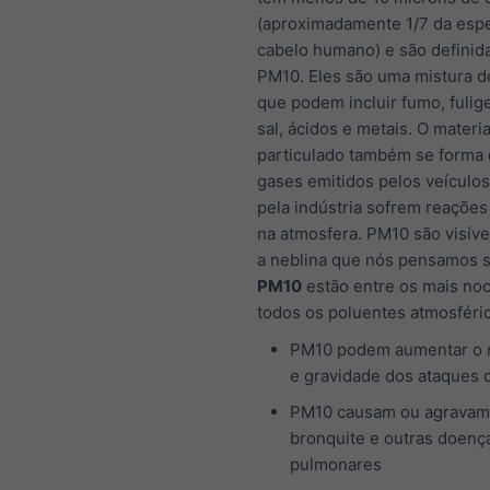
(aproximadamente 1/7 da esp
cabelo humano) e são defini
PM10. Eles são uma mistura d
que podem incluir fumo, fulig
sal, ácidos e metais. O materia
particulado também se forma
gases emitidos pelos veículo
pela indústria sofrem reações
na atmosfera. PM10 são visíve
a neblina que nós pensamos s
PM10
estão entre os mais noc
todos os poluentes atmosféri
PM10 podem aumentar o
e gravidade dos ataques 
PM10 causam ou agravam
bronquite e outras doenç
pulmonares