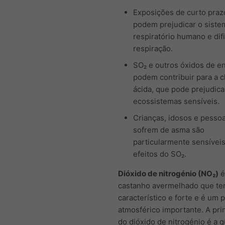
Exposições de curto praz
podem prejudicar o siste
respiratório humano e difi
respiração.
SO₂ e outros óxidos de e
podem contribuir para a 
ácida, que pode prejudica
ecossistemas sensíveis.
Crianças, idosos e pesso
sofrem de asma são
particularmente sensívei
efeitos do SO₂.
Dióxido de nitrogénio (NO₂)
é
castanho avermelhado que t
característico e forte e é um 
atmosférico importante. A prin
do dióxido de nitrogénio é a 