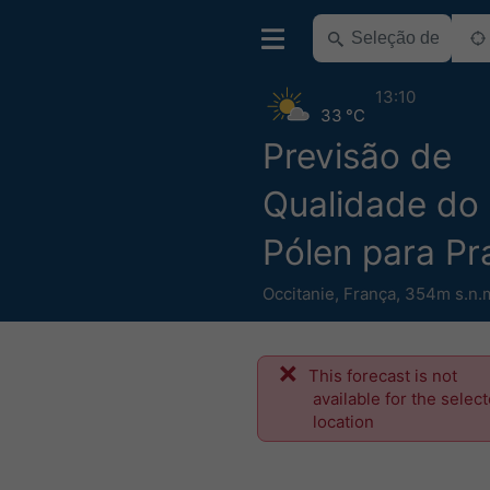
13:10
33 °C
Previsão de
Qualidade do 
Pólen para Pr
Occitanie
,
França
,
354m s.n.
This forecast is not
available for the selec
location