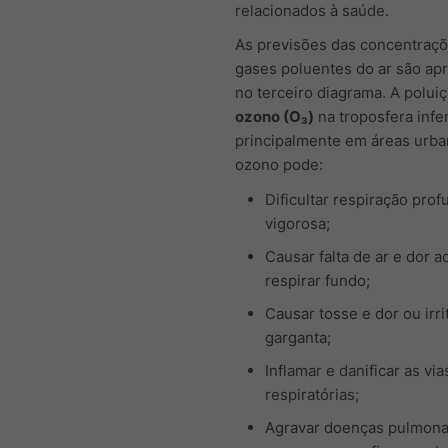
relacionados à saúde.
As previsões das concentraç
gases poluentes do ar são ap
no terceiro diagrama. A polui
ozono (O₃)
na troposfera infe
principalmente em áreas urba
ozono pode:
Dificultar respiração prof
vigorosa;
Causar falta de ar e dor a
respirar fundo;
Causar tosse e dor ou irri
garganta;
Inflamar e danificar as via
respiratórias;
Agravar doenças pulmona