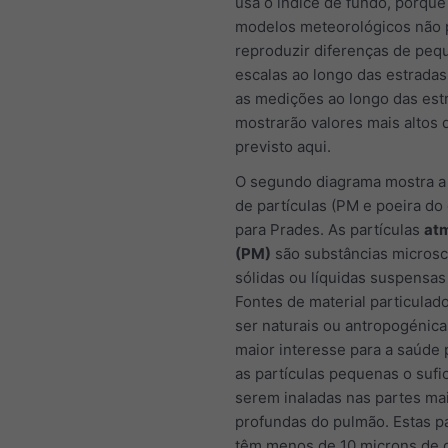
usa o índice de fundo, porque
modelos meteorológicos não
reproduzir diferenças de peq
escalas ao longo das estradas
as medições ao longo das est
mostrarão valores mais altos 
previsto aqui.
O segundo diagrama mostra a
de partículas (PM e poeira do
para Prades. As partículas
at
(PM)
são substâncias microsc
sólidas ou líquidas suspensas 
Fontes de material particula
ser naturais ou antropogénica
maior interesse para a saúde 
as partículas pequenas o sufi
serem inaladas nas partes ma
profundas do pulmão. Estas pa
têm menos de 10 microns de 