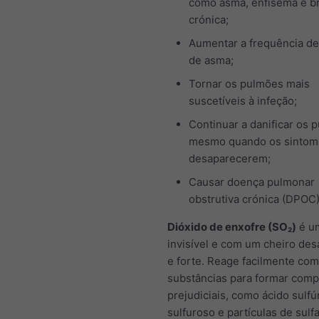
como asma, enfisema e b
crónica;
Aumentar a frequência de
de asma;
Tornar os pulmões mais
suscetíveis à infeção;
Continuar a danificar os 
mesmo quando os sintom
desaparecerem;
Causar doença pulmonar
obstrutiva crónica (DPOC
Dióxido de enxofre (SO₂)
é u
invisível e com um cheiro des
e forte. Reage facilmente com
substâncias para formar com
prejudiciais, como ácido sulfú
sulfuroso e partículas de sulfa