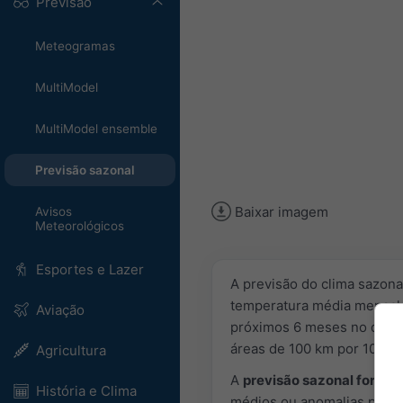
Previsão
Meteogramas
MultiModel
MultiModel ensemble
Previsão sazonal
Baixar imagem
Avisos
Meteorológicos
Esportes e Lazer
A previsão do clima sazona
temperatura média mensal 
Aviação
próximos 6 meses no diagra
áreas de 100 km por 100 k
Agricultura
A
previsão sazonal fornece
História e Clima
médios ou anomalias por u