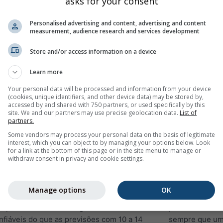
asks for your consent
nto, uma temperatura negativa e uma
sazonais comput
ndicam mais frio e mais seco do que a média
mundo inteiro
Personalised advertising and content, advertising and content
measurement, audience research and services development
o climatológica permite pouca inferência
probabilidade 
uponha um mês com uma anomalia positiva
Instituição. Se
Store and/or access information on a device
ável que cada hora deste mês seja 1 grau
contradizem, e
is realista é que alguns dias são
esse período d
Learn more
entes do que a média, enquanto outros
previsões sazo
Your personal data will be processed and information from your device
rtante, também pode haver alguns dias que
conhecidos são 
(cookies, unique identifiers, and other device data) may be stored by,
accessed by and shared with 750 partners, or used specifically by this
ficativamente mais frios do que a média,
Os diferentes 
site. We and our partners may use precise geolocation data.
List of
não é de todo uma garantia para não haver
partners.
Centro Europeu
Some vendors may process your personal data on the basis of legitimate
o Centro Nacio
interest, which you can object to by managing your options below. Look
a sazonal para determinado dia não é
Meteorológico
for a link at the bottom of this page or in the site menu to manage or
withdraw consent in privacy and cookie settings.
statisticamente mais confiável do que uma
(METEOFR), a A
que o clima diário é sujeito a grandes
Mediterrânico 
por eventos de mesoescala ou microescala
atualizam suas
Manage options
OK
o podem ser medidos com precisão
fazem isso ao 
as previsões meteorológicas diárias são
previsões de c
fiáveis do que as previsões com 10 a 14
sempre que um 