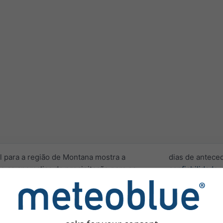
l para a região de Montana mostra a
dias de antece
e as anomalias de precipitação para os
confiabilidade
n
ma superior. A previsão é regional para
vários meses é 
m ou maiores.
Como as previs
 características climáticas
, como valores
fornecemos os 
m mês inteiro. Anomalias são desvios da
estimar melhor