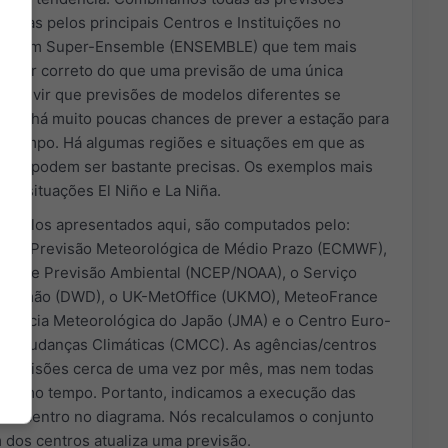
adas pelos principais Centros e Instituições no
 em um Super-Ensemble (ENSEMBLE) que tem mais
de ser correto do que uma previsão de uma única
 você vir que previsões de modelos diferentes se
ntão há muito poucas chances de prever a estação para
e tempo. Há algumas regiões e situações em que as
nais podem ser bastante precisas. Os exemplos mais
as situações El Niño e La Niña.
modelos apresentados aqui, são computados pelo:
 de Previsão Meteorológica de Médio Prazo (ECMWF),
nal de Previsão Ambiental (NCEP/NOAA), o Serviço
 Alemão (DWD), o UK-MetOffice (UKMO), MeteoFrance
gencia Meteorológica do Japão (JMA) e o Centro Euro-
de Mudanças Climáticas (CMCC). As agências/centros
 previsões cerca de uma vez por mês, mas nem todas
mesmo tempo. Portanto, indicamos a execução das
ada centro no diagrama. Nós recalculamos o conjunto
dos centros atualiza uma previsão.