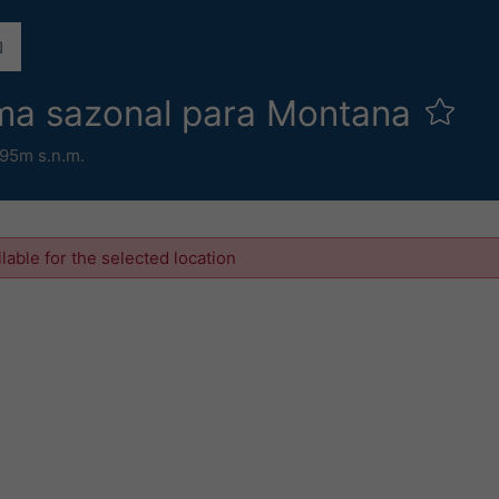
ima sazonal para Montana
95m s.n.m.
ilable for the selected location