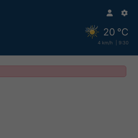
20 °C
4 km/h
9:30