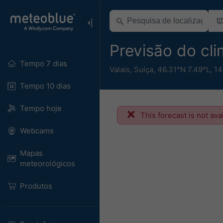
Previsão do cl
Tempo 7 dias
Valais
,
Suíça
,
46.31°N 7.49°L,
14
Tempo 10 dias
Tempo hoje
This forecast is not ava
Webcams
Mapas
meteorológicos
Produtos