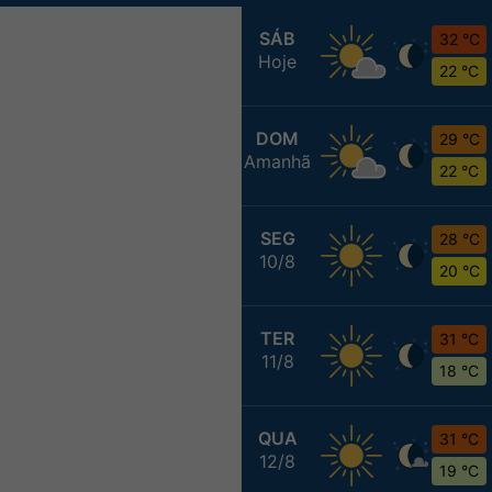
SÁB
32 °C
Hoje
22 °C
DOM
29 °C
Amanhã
22 °C
SEG
28 °C
10/8
20 °C
TER
31 °C
11/8
18 °C
QUA
31 °C
12/8
19 °C