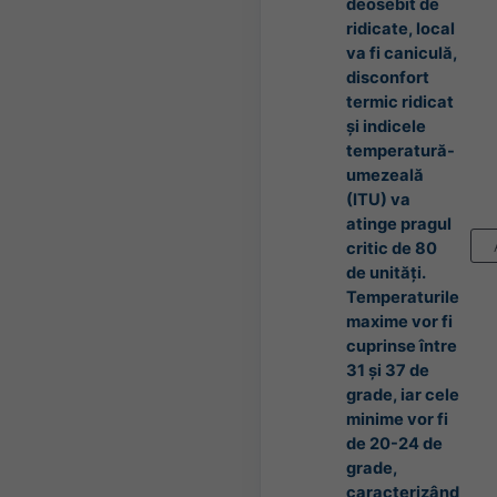
deosebit de
ridicate, local
va fi caniculă,
disconfort
termic ridicat
și indicele
temperatură-
umezeală
(ITU) va
atinge pragul
critic de 80
de unități.
Temperaturile
maxime vor fi
cuprinse între
31 și 37 de
grade, iar cele
minime vor fi
de 20-24 de
grade,
caracterizând