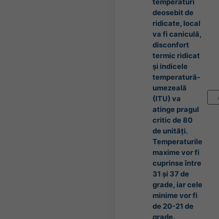
temperaturi
deosebit de
ridicate, local
va fi caniculă,
disconfort
termic ridicat
și indicele
temperatură-
umezeală
(ITU) va
atinge pragul
critic de 80
de unități.
Temperaturile
maxime vor fi
cuprinse între
31 și 37 de
grade, iar cele
minime vor fi
de 20-21 de
grade.