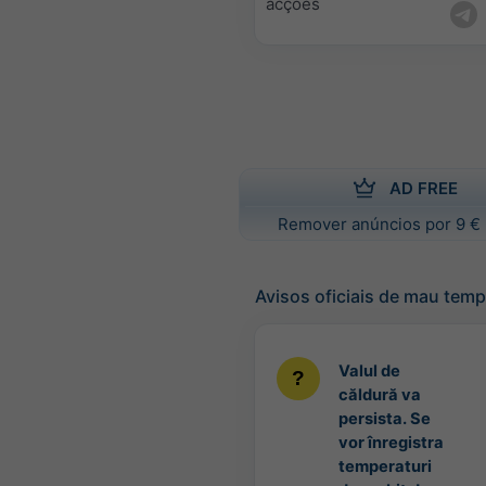
acções
AD FREE
Remover anúncios por 9 € 
Avisos oficiais de mau tem
Valul de
căldură va
persista. Se
vor înregistra
temperaturi