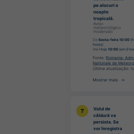
pe alocuri o
noapte
tropicală.
Aviso
meteorológico
moderado
De
Sexta-feira 10:00
(h
horas)
Até
Hoje
10:00
(em 9 ho
Fonte:
Romania: Admin
Nationale de Meteoro
Última atualização:
h
Mostrar mais
Valul de
căldură va
persista. Se
vor înregistra