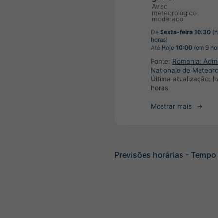
Aviso
meteorológico
moderado
De
Sexta-feira 10:30
(h
horas)
Até
Hoje
10:00
(em 9 ho
Fonte:
Romania: Admin
Nationale de Meteoro
Última atualização:
h
horas
Mostrar mais
Previsões horárias - Tempo