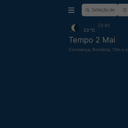
23:40
23 °C
Tempo 2 Mai
Constança
,
Romênia
,
10m s.n