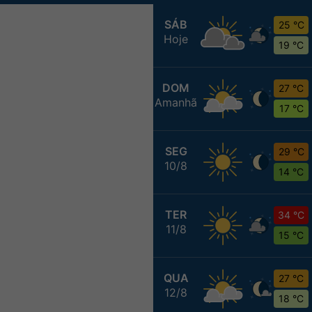
SÁB
25 °C
Hoje
19 °C
DOM
27 °C
Amanhã
17 °C
SEG
29 °C
10/8
14 °C
TER
34 °C
11/8
15 °C
QUA
27 °C
12/8
18 °C