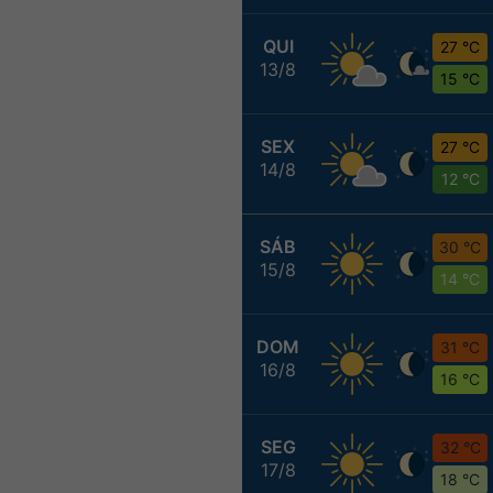
QUI
27 °C
13/8
15 °C
SEX
27 °C
14/8
12 °C
SÁB
30 °C
15/8
14 °C
DOM
31 °C
16/8
16 °C
SEG
32 °C
17/8
18 °C