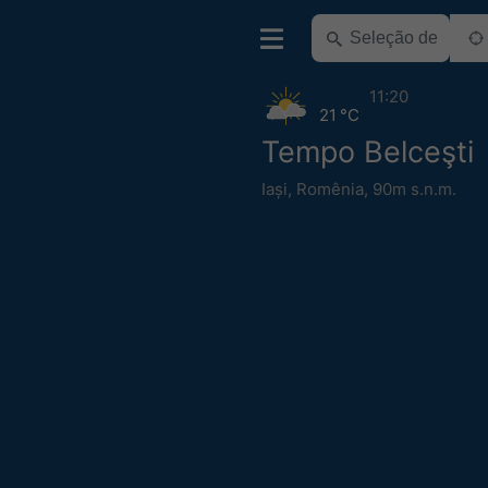
11:20
21 °C
Tempo Belceşti
Iași
,
Romênia
,
90m s.n.m.