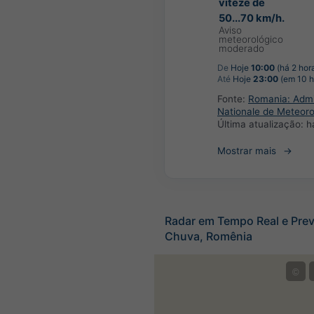
viteze de
50...70 km/h.
Aviso
meteorológico
moderado
De
Hoje
10:00
(há 2 hor
Até
Hoje
23:00
(em 10 h
Fonte:
Romania: Admin
Nationale de Meteoro
Última atualização:
h
Mostrar mais
Radar em Tempo Real e Prev
Chuva, Romênia
©