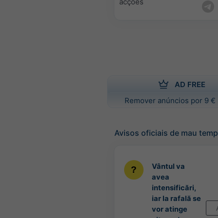
acções
AD FREE
Remover anúncios por 9 € 
Avisos oficiais de mau tem
Vântul va
avea
intensificări,
iar la rafală se
vor atinge