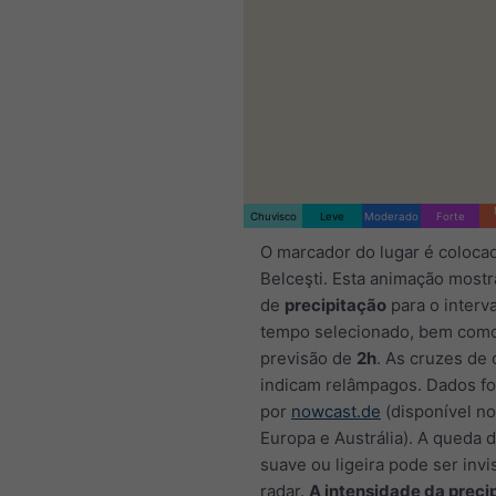
Chuvisco
Leve
Moderado
Forte
O marcador do lugar é coloca
Belceşti. Esta animação mostr
de
precipitação
para o interv
tempo selecionado, bem com
previsão de
2h
. As cruzes de 
indicam relâmpagos. Dados f
por
nowcast.de
(disponível n
Europa e Austrália). A queda 
suave ou ligeira pode ser invi
radar.
A intensidade da preci