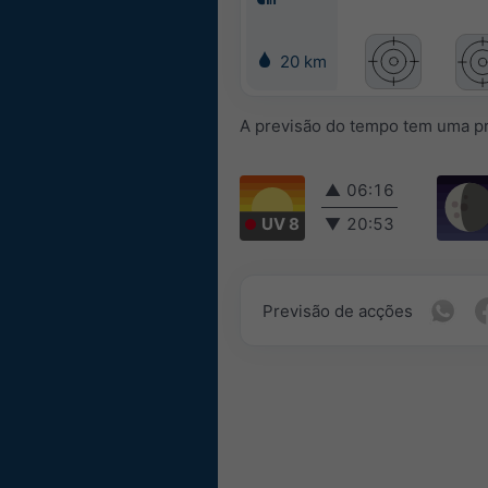
20 km
A previsão do tempo tem uma pr
▲
06:16
UV 8
▼
20:53
Previsão de acções