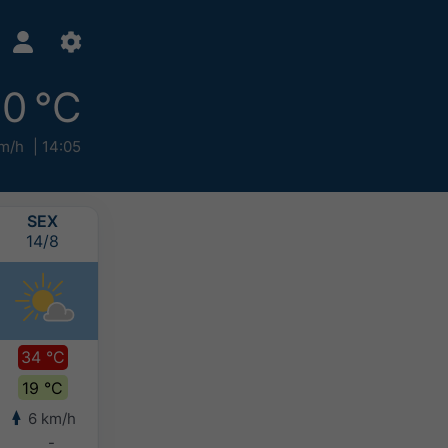
0 °C
m/h
14:05
SEX
SÁB
DOM
SEG
14/8
15/8
16/8
17/8
34 °C
35 °C
31 °C
28 °C
19 °C
21 °C
20 °C
19 °C
6 km/h
9 km/h
9 km/h
8 km/h
-
-
10-20 mm
>20 mm