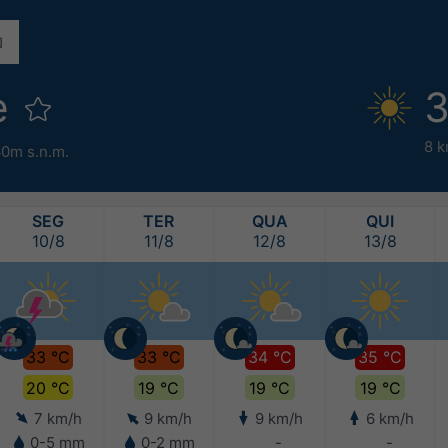
e
3
8 k
0m s.n.m.
SEG
TER
QUA
QUI
10/8
11/8
12/8
13/8
33 °C
33 °C
34 °C
35 °C
20 °C
19 °C
19 °C
19 °C
7 km/h
9 km/h
9 km/h
6 km/h
0-5 mm
0-2 mm
-
-