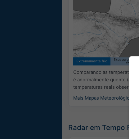
Excepcionalme
Extremamente frio
frio
Comparando as temperaturas a
é anormalmente quente (áreas
temperaturas reais observadas
Mais Mapas Meteorológicos
Radar em Tempo Real