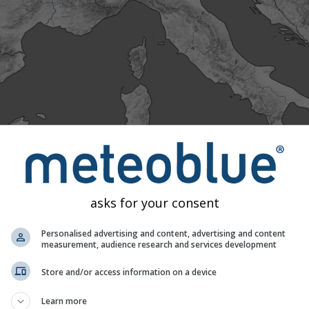
nte
Excepcionalmente
Extremamente
Normal
quente
quente
tuais com 40 anos de dados históricos, podemos ver se a prev
 vermelhas) ou fria (áreas azuis). Os pontos coloridos mostram
 a partir de estações meteorológicas profissionais e privadas.
asks for your consent
Personalised advertising and content, advertising and content
measurement, audience research and services development
Store and/or access information on a device
 e Previsão de Chuva, Suíça
Learn more