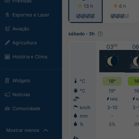
Previsão
13 h
6 h
Esportes e Lazer
Aviação
sábado
-
3h
Agricultura
03
00
06
História e Clima
Widgets
°C
18°
16
°C
19°
16
Notícias
NNE
N
km/h
3-10
3-
Comunidade
mm
-
-
%
5%
0
Mostrar menos