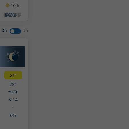
10 h
11 h
11 h
8 h
3h
1h
21°
22°
ESE
5-14
-
0%