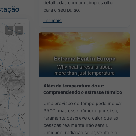
detalhadas com um simples olhar
stação
para o seu pulso.
Ler mais
Previsão de extremos
+
−
Medições de temperatura
Auto (NEMSGLOBAL Global)
Screenshot
©
Além da temperatura do ar:
compreendendo o estresse térmico
Uma previsão do tempo pode indicar
35 °C, mas esse número, por si só,
raramente descreve o calor que as
pessoas realmente irão sentir.
Umidade, radiação solar, vento e o