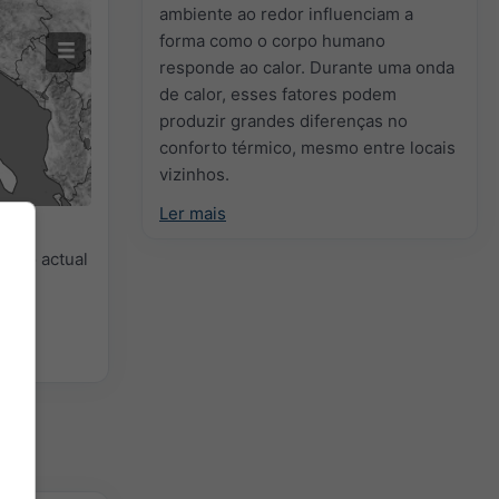
ambiente ao redor influenciam a
forma como o corpo humano
responde ao calor. Durante uma onda
de calor, esses fatores podem
produzir grandes diferenças no
conforto térmico, mesmo entre locais
vizinhos.
Ler mais
isão actual