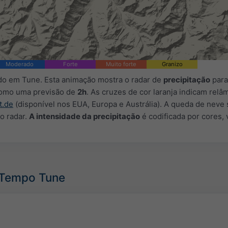
Moderado
Forte
Muito forte
Granizo
do em Tune. Esta animação mostra o radar de
precipitação
para
como uma previsão de
2h
. As cruzes de cor laranja indicam rel
t.de
(disponível nos EUA, Europa e Austrália). A queda de neve
 o radar.
A intensidade da precipitação
é codificada por cores, 
- Tempo Tune