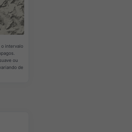
 o intervalo
âmpagos.
 suave ou
variando de