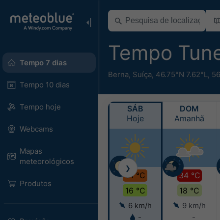
Tempo Tun
Tempo 7 dias
Berna
,
Suíça
,
46.75°N 7.62°L,
56
Tempo 10 dias
Tempo hoje
SÁB
DOM
Hoje
Amanhã
Webcams
Mapas
meteorológicos
❯
31 °C
34 °C
Produtos
16 °C
18 °C
6 km/h
9 km/h
-
-