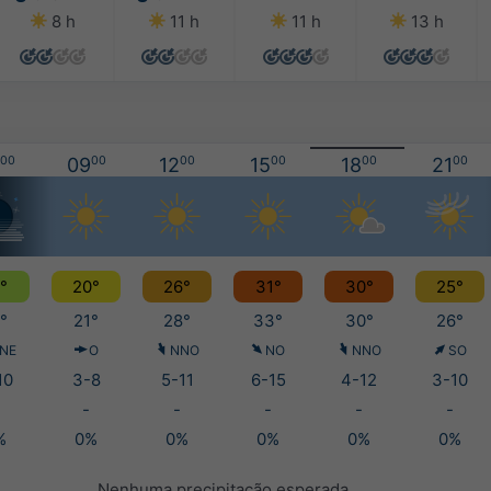
8 h
11 h
11 h
13 h
00
09
00
12
00
15
00
18
00
21
00
°
20°
26°
31°
30°
25°
°
21°
28°
33°
30°
26°
NE
O
NNO
NO
NNO
SO
10
3-8
5-11
6-15
4-12
3-10
-
-
-
-
-
%
0%
0%
0%
0%
0%
Nenhuma precipitação esperada