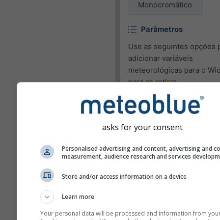
Monocromático
Parâmetros
Use as seguintes opções 
adicionar variáveis
meteorológicas para o Wi
para as retirar.
Pictograma
Temperatura (máx.)
asks for your consent
Temperatura: (mín.)
Personalised advertising and content, advertising and c
Velocidade do vento
measurement, audience research and services develop
Rajadas de vento
Store and/or access information on a device
Direção do vento
Learn more
Índice - UV
Your personal data will be processed and information from you