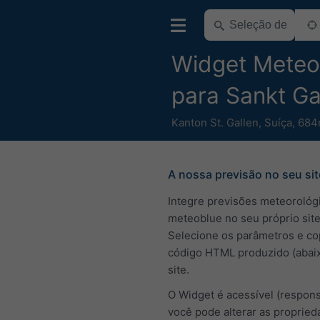
Widget Meteo 
para Sankt Ga
Kanton St. Gallen
,
Suíça
,
684
A nossa previsão no seu sit
Integre previsões meteorológ
meteoblue no seu próprio site
Selecione os parâmetros e co
código HTML produzido (abai
site.
O Widget é acessível (respons
você pode alterar as proprie