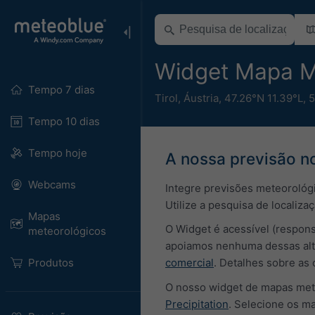
Widget Mapa M
Tempo 7 dias
Tirol
,
Áustria
,
47.26°N 11.39°L,
5
Tempo 10 dias
Tempo hoje
A nossa previsão no
Webcams
Integre previsões meteorológi
Utilize a pesquisa de localiza
Mapas
O Widget é acessível (respons
meteorológicos
apoiamos nenhuma dessas alt
Produtos
comercial
. Detalhes sobre as
O nosso widget de mapas mete
Precipitation
. Selecione os ma