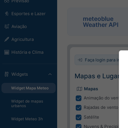
Previsão
Esportes e Lazer
meteoblue
Weather API
Aviação
Agricultura
História e Clima
Faça login para incor
Widgets
Mapas e Lugar
Widget Mapa Meteo
Mapas
Animaçāo do vento
Widget de mapas
urbanos
Rajadas de vento
Satélite
Widget Meteo 3h
Nuvens & Precipitaçã