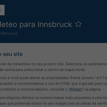
eteo para Innsbruck
70m s.n.m.
 seu site
cas de meteoblue no seu próprio site. Selecione os parâmetros
ção acima para seleccionar o centro do mapa inicial.
ive) e você pode alterar as propriedades iframe (exceto "src") 
erações e recomendamos o uso do HTML que é gerado pelo conf
 condições e recomendações, consulte o
"Widget"
na página.
orológicos oferece os nossos mapas mais populares a uma esc
pas que pretende incluir no seu widget com as caixas de verifi