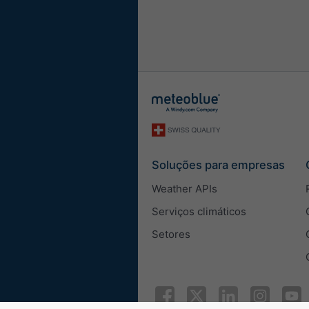
Comprimento
Métrico
Imperial
Velocidade do vento
m/s
km/h
mp
Aparência
Soluções para empresas
Zoom do mapa
Weather APIs
Serviços climáticos
Largura do widget
Setores
Ajustar a largura au
Selecionar a largura
Altura do widget (px)