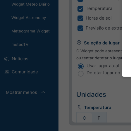
Widget Meteo Diário
Temperatura
Widget Astronomy
Horas de sol
Previsão de extremos
Meteograma Widget
Seleção de lugar
meteoTV
O Widget pode apresentar o 
ou tentar detetar o lugar de 
Notícias
Usar lugar atual
Comunidade
Detetar lugar do utili
Mostrar menos
Unidades
Temperatura
C
F