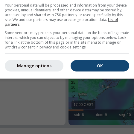
Your personal data will be processed and information from your device
(cookies, unique identifiers, and other device data) may be stored by,
accessed by and shared with 750 partners, or used specifically by this
site. We and our partners may use precise geolocation data.
List of
partners.
Some vendors may process your personal data on the basis of legitimate
interest, which you can object to by managing your options below. Look
for a link at the bottom of this page or in the site menu to manage or
withdraw consent in privacy and cookie settings.
tempo num lugar pré definido,
todos os visitantes do seu site.
Manage options
OK
zador