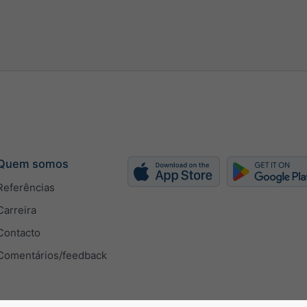
h
kn
bft
Quem somos
Referências
Carreira
Contacto
tomaticamente
Comentários/feedback
 manualmente (px)