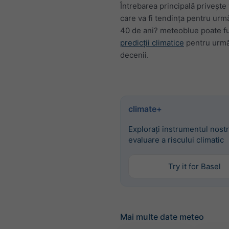
Întrebarea principală privește v
care va fi tendința pentru urmă
40 de ani? meteoblue poate f
predicții climatice
pentru urmă
decenii.
climate+
Explorați instrumentul nost
evaluare a riscului climatic
Try it for Basel
Mai multe date meteo