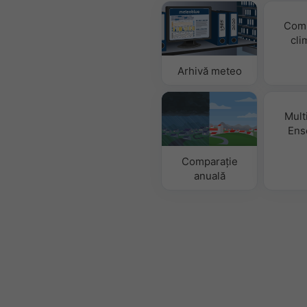
Comp
cli
Arhivă meteo
Mult
Ens
Comparație
anuală