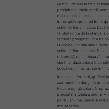
Graficul de sus arată o estima
precipitației totale medii pen
mai extinsă a Lucca. Linia alba
întreruptă reprezintă tendința 
schimbărilor climatice. Dacă li
tendință urcă de la stânga la d
tendința precipitațiilor este poz
Lucca devine mai umed datori
schimbărilor climatice. Dacă e
orizontală, nu se observă o te
clară, iar dacă coboară, condiți
Lucca devin mai uscate în timp
În partea inferioară, graficul p
așa-numitele dungi de precipit
Fiecare dungă colorată reprez
precipitația totală a unui an –
pentru anii mai umezi și maro 
mai secetoși.