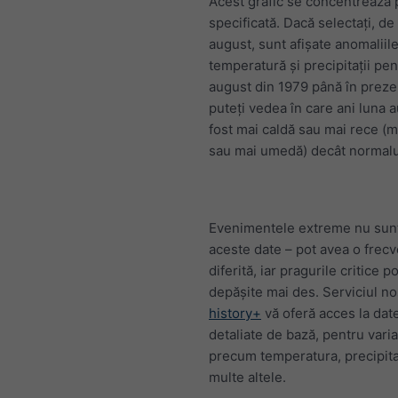
Acest grafic se concentrează 
specificată. Dacă selectați, d
august, sunt afișate anomaliil
temperatură și precipitații pen
august din 1979 până în prezen
puteți vedea în care ani luna 
fost mai caldă sau mai rece (m
sau mai umedă) decât normalu
Evenimentele extreme nu sunt 
aceste date – pot avea o frec
diferită, iar pragurile critice po
depășite mai des. Serviciul no
history+
vă oferă acces la dat
detaliate de bază, pentru varia
precum temperatura, precipitaț
multe altele.