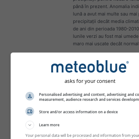
până în prezent. Anomalia ind
lună a avut mai multe sau mai
precipitații decât media clima
de ani din perioada 1980-2010.
lunile verzi au fost mai umede,
maro mai uscate decât normal
Schimbările climatice - Luc
Anomalia temperaturii și prec
asks for your consent
pe lună
Personalised advertising and content, advertising and c
measurement, audience research and services develop
Lună
Store and/or access information on a device
Jan
Feb
Mar
A
May
Jun
Jul
Au
Learn more
Your personal data will be processed and information from you
Sep
Oct
Nov
De