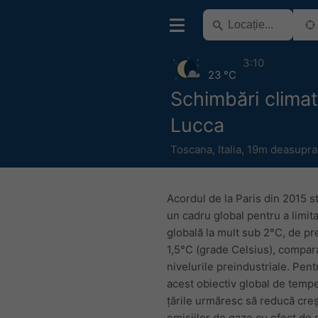
3:10
23 °C
Schimbări climat
Lucca
Toscana
,
Italia
,
19m deasupra 
Acordul de la Paris din 2015 s
un cadru global pentru a limita
globală la mult sub 2°C, de pre
1,5°C (grade Celsius), compar
nivelurile preindustriale. Pent
acest obiectiv global de tempe
țările urmăresc să reducă cre
emisiilor de gaze cu efect de 