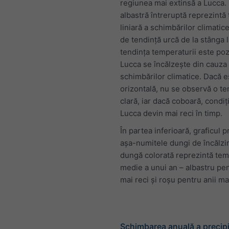
regiunea mai extinsă a Lucca. 
albastră întreruptă reprezintă
liniară a schimbărilor climatice
de tendință urcă de la stânga 
tendința temperaturii este pozi
Lucca se încălzește din cauza
schimbărilor climatice. Dacă e
orizontală, nu se observă o te
clară, iar dacă coboară, condiți
Lucca devin mai reci în timp.
În partea inferioară, graficul p
așa-numitele dungi de încălzir
dungă colorată reprezintă te
medie a unui an – albastru pen
mai reci și roșu pentru anii mai
Schimbarea anuală a precipit