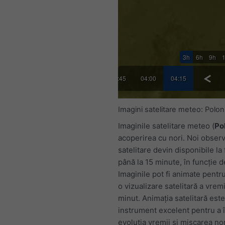
3h
6h
9h
45
03:00
03:15
03:30
03:45
04:00
04:15
Imagini satelitare meteo: Polon
Imaginile satelitare meteo (
Po
acoperirea cu nori. Noi observ
satelitare devin disponibile la
până la 15 minute, în funcție d
Imaginile pot fi animate pentr
o vizualizare satelitară a vrem
minut. Animația satelitară est
instrument excelent pentru a 
evoluția vremii și mișcarea nor