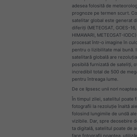
adesea folosită de meteorolog
prognoze pe termen scurt. C
satelitar global este generat di
diferiți (METEOSAT, GOES-16,
HIMAWARI, METEOSAT-IODC) 
procesat într-o imagine în culo
pentru o lizibilitate mai bună.
satelitară globală are rezoluț
posibilă furnizată de sateliți, 
incredibil total de 500 de meg
pentru întreaga lume.
De ce lipsesc unii nori noaptea
În timpul zilei, satelitul poate 
fotografii la rezoluție înaltă al
folosind lungimile de undă ale
vizibile. Dar, spre deosebire 
ta digitală, satelitul poate d
face fotografii noaptea, utilizâ