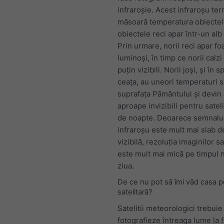
infraroșie. Acest infraroșu ter
măsoară temperatura obiectelo
obiectele reci apar într-un alb 
Prin urmare, norii reci apar fo
luminoși, în timp ce norii calz
puțin vizibili. Norii joși, și în s
ceața, au uneori temperaturi s
suprafața Pământului și devin 
aproape invizibili pentru satel
de noapte. Deoarece semnalul
infraroșu este mult mai slab d
vizibilă, rezoluția imaginilor sa
este mult mai mică pe timpul n
ziua.
De ce nu pot să îmi văd casa 
satelitară?
Satelitii meteorologici trebuie
fotografieze întreaga lume la 