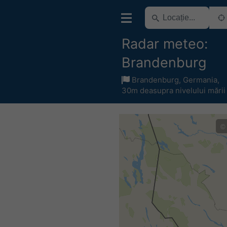
Radar meteo:
Brandenburg
Brandenburg
,
Germania
,
30m deasupra nivelului mării
©