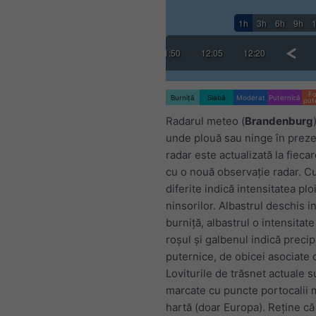
1h
3h
6h
9h
:50
11:05
11:20
11:35
11:50
12:05
12:20
12:35
Fo
Burniță
Slabă
Moderat
Puternică
put
Radarul meteo (
Brandenburg
unde plouă sau ninge în preze
radar este actualizată la fieca
cu o nouă observație radar. Cu
diferite indică intensitatea plo
ninsorilor. Albastrul deschis i
burniță, albastrul o intensitate
roșul și galbenul indică precipi
puternice, de obicei asociate c
Loviturile de trăsnet actuale s
marcate cu puncte portocalii 
hartă (doar Europa). Reține că