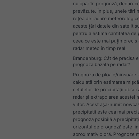
nu apar în prognoză, deoarece
prevăzute. În plus, unele țări 
rețea de radare meteorologice,
aceste țări datele din satelit s
pentru a estima cantitatea de p
ceea ce este mai puțin precis
radar meteo în timp real.
Brandenburg: Cât de precisă e
prognoza bazată pe radar?
Prognoza de ploaie/ninsoare 
calculată prin estimarea mișcă
celulelor de precipitații obser
radar și extrapolarea acestei m
viitor. Acest aşa-numit nowca
precipitații este cea mai preci
prognoză posibilă a precipitații
orizontul de prognoză este limi
aproximativ o oră. Prognoze m