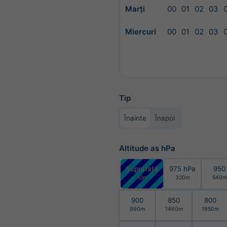
Marți
00
01
02
03
Miercuri
00
01
02
03
Tip
Înainte
Înapoi
Altitude as hPa
Suprafață
975 hPa
950
10m
320m
540m
900
850
800
990m
1460m
1950m