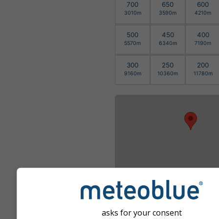
700
650
600
3010m
3590m
4210m
500
450
400
5570m
6340m
7190m
300
250
200
9160m
10360m
11780m
asks for your consent