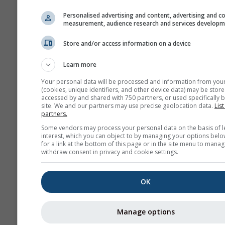
Zoom pentru înca
Personalised advertising and content, advertising and c
measurement, audience research and services develop
Afișează ajutor
Desca
Store and/or access information on a device
Mai multe date meteo
Learn more
Your personal data will be processed and information from you
(cookies, unique identifiers, and other device data) may be store
accessed by and shared with 750 partners, or used specifically b
site. We and our partners may use precise geolocation data.
List
partners.
Hărți meteo
Some vendors may process your personal data on the basis of l
interest, which you can object to by managing your options belo
for a link at the bottom of this page or in the site menu to manag
withdraw consent in privacy and cookie settings.
Te
OK
Stueve &
Sounding
Manage options