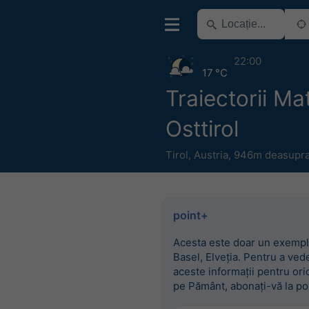
22:00
17 °C
Traiectorii Mat
Osttirol
Tirol
,
Austria
,
946m deasupra 
point+
Acesta este doar un exempl
Basel, Elveția. Pentru a ved
aceste informații pentru ori
pe Pământ, abonați-vă la po