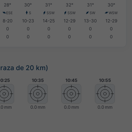
28°
30°
31°
32°
31°
30°
ESE
S
SSW
SSW
SW
WSW
8-20
10-23
14-25
12-29
13-30
12-29
0
0
0
0
0
0
0
0
0
0
0
0
(raza de 20 km)
10:25
10:35
10:45
10:55
.0 mm
0.0 mm
0.0 mm
0.0 mm