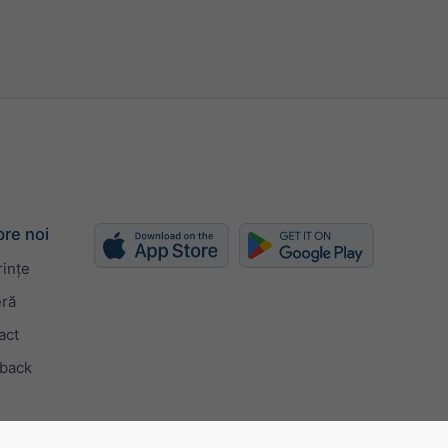
re noi
rințe
eră
act
back