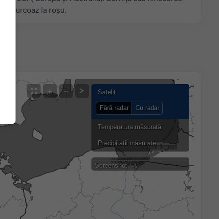
e la turcoaz la roșu.
+
−
Satelit
Fără radar
Cu radar
Temperatura măsurată
Precipitații măsurate
Screenshot
©