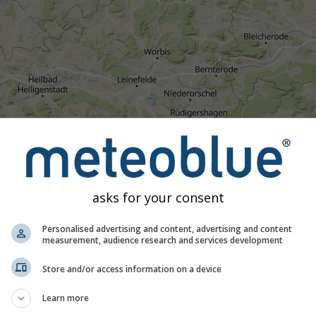
asks for your consent
Personalised advertising and content, advertising and content
measurement, audience research and services development
08:50
09:05
09:20
09:35
09:50
10:05
10:20
10:
Store and/or access information on a device
Moderat
Puternică
Foarte puternică
Grindină
plasat pe Germania. Această animație arată
radarul de precipitaț
Learn more
rtocalii indică fulgerele. Date furnizate de
nowcast.de
(disponibi