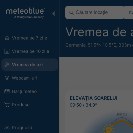
Vremea de 
Vremea pe 7 zile
Germania
,
51.5°N 10.5°E,
303m d
Vremea pe 10 zile
Vremea de azi
Webcam-uri
Hărți meteo
ELEVAȚIA SOARELUI
Produse
09:50
/
34.9°
Prognoză