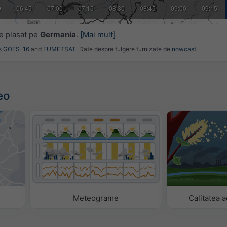
0
06:45
07:00
07:15
08:30
08:45
09:00
09:15
e plasat pe
Germania
.
[Mai mult]
es GOES-16
and
EUMETSAT
. Date despre fulgere furnizate de
nowcast
.
eo
Meteograme
Calitatea 