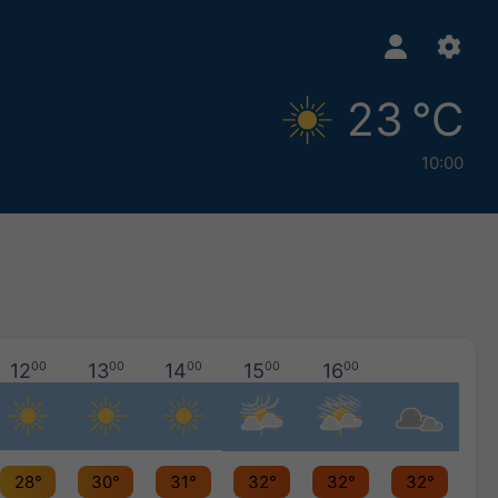
23 °C
10:00
12
00
13
00
14
00
15
00
16
00
28°
30°
31°
32°
32°
32°