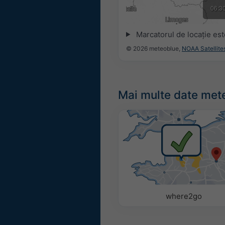
06:3
Marcatorul de locație est
© 2026 meteoblue,
NOAA Satellit
Mai multe date met
where2go