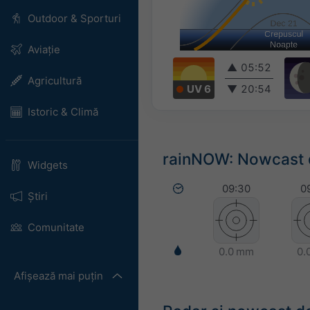
Outdoor & Sporturi
Aviație
▲
05:52
Agricultură
UV 6
▼
20:54
Istoric & Climă
rainNOW: Nowcast d
Widgets
09:30
0
Știri
Comunitate
0.0 mm
0.
Afișează mai puțin