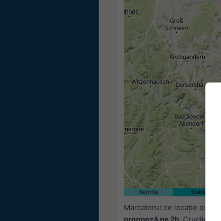
Burniță
Slabă
Marcatorul de locație este 
prognoză pe 2h
. Crucile po