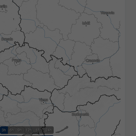
3h
6h
9h
12h
18h
24h