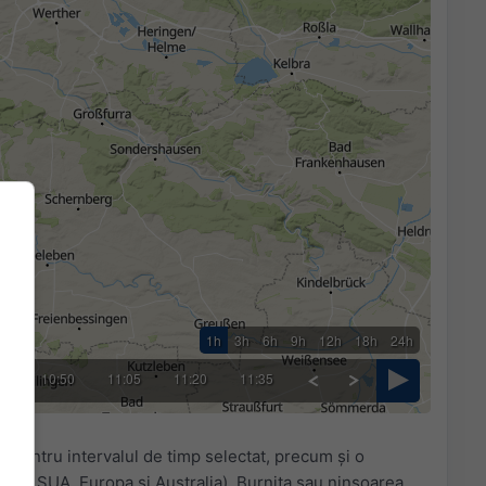
1h
3h
6h
9h
12h
18h
24h
35
10:50
11:05
11:20
11:35
ii
pentru intervalul de timp selectat, precum și o
le în SUA, Europa și Australia). Burnița sau ninsoarea