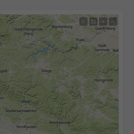
+
−
©