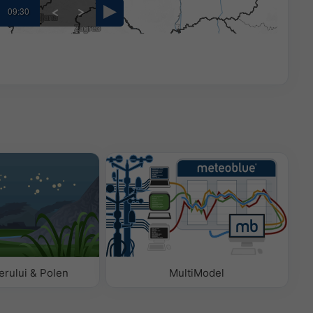
09:30
aerului & Polen
MultiModel