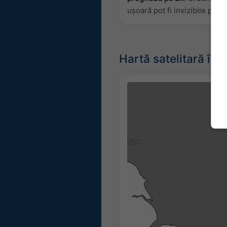
ușoară pot fi invizibile pent
Hartă satelitară în 