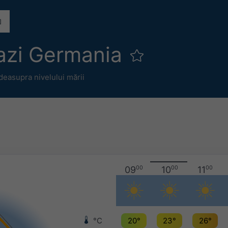
azi Germania
easupra nivelului mării
09
00
10
00
11
00
°C
20°
23°
26°