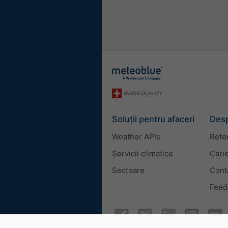
Soluții pentru afaceri
Desp
Weather APIs
Refe
Servicii climatice
Cari
Sectoare
Cont
Feed