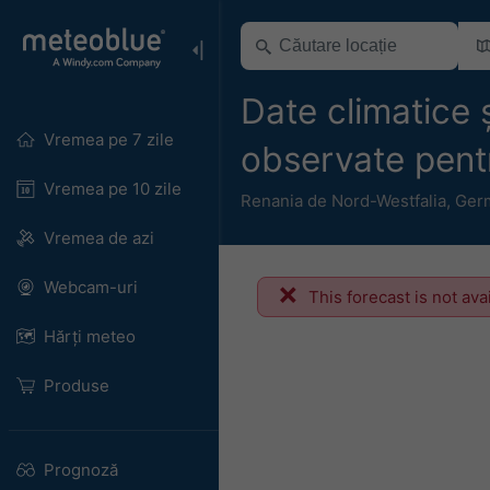
Date climatice 
Vremea pe 7 zile
observate pent
Vremea pe 10 zile
Renania de Nord-Westfalia
,
Ger
Vremea de azi
Webcam-uri
This forecast is not ava
Hărți meteo
Produse
Prognoză