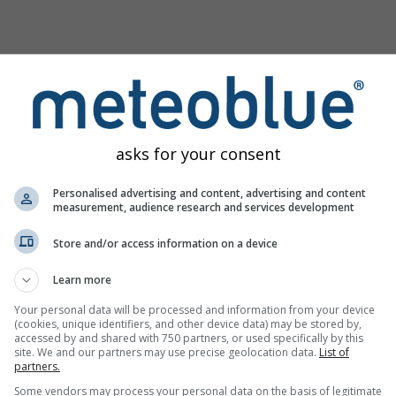
asks for your consent
Personalised advertising and content, advertising and content
measurement, audience research and services development
Store and/or access information on a device
ginea
Learn more
Your personal data will be processed and information from your device
(cookies, unique identifiers, and other device data) may be stored by,
lorați instrumentul nostru de evaluare a riscului
Try it for
accessed by and shared with 750 partners, or used specifically by this
atic
Basel
site. We and our partners may use precise geolocation data.
List of
partners.
Some vendors may process your personal data on the basis of legitimate