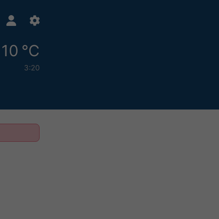
10 °C
3:20