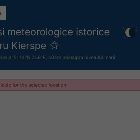
și meteorologice istorice
ru Kierspe
mania
,
51.13°N 7.59°E,
404m deasupra nivelului mării
ilable for the selected location