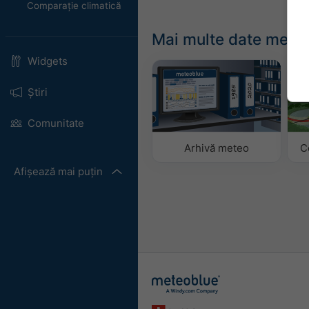
Comparație climatică
Mai multe date mete
Widgets
Știri
Comunitate
Arhivă meteo
C
Afișează mai puțin