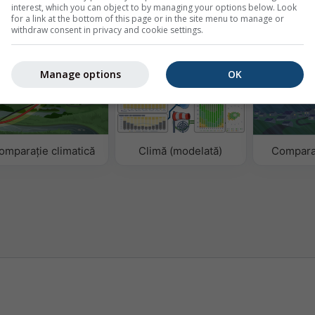
interest, which you can object to by managing your options below. Look
for a link at the bottom of this page or in the site menu to manage or
withdraw consent in privacy and cookie settings.
o
Manage options
OK
omparație climatică
Climă (modelată)
Compara