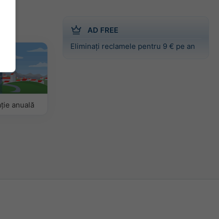
AD FREE
Eliminați reclamele pentru 9 € pe an
ție anuală