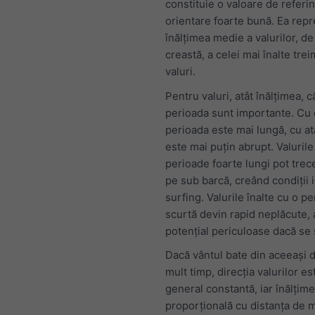
constituie o valoare de referin
orientare foarte bună. Ea repr
înălțimea medie a valurilor, de 
creastă, a celei mai înalte trei
valuri.
Pentru valuri, atât înălțimea, câ
perioada sunt importante. Cu 
perioada este mai lungă, cu atâ
este mai puțin abrupt. Valurile
perioade foarte lungi pot trece
pe sub barcă, creând condiții 
surfing. Valurile înalte cu o p
scurtă devin rapid neplăcute, 
potențial periculoase dacă se 
Dacă vântul bate din aceeași d
mult timp, direcția valurilor es
general constantă, iar înălțime
proporțională cu distanța de 