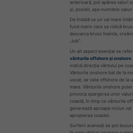
anterioară, pot apărea valuri
și, posibil, așa-numitele valuri
De îndată ce un val mare întâ
fund marin care se ridică brus
descarca brusc înainte, creân
„tub”.
Un alt aspect esențial se refer
vânturile offshore și onshore
indică direcția vântului pe coa
Vânturile onshore bat de la m
uscat, iar cele offshore de la 
mare. Vânturile onshore puter
provoca spargerea unor valuri
coastă, în timp ce vânturile of
generează aproape niciun val 
apropierea coastei.
Surferii avansați se pot bucura
în care vânturi onshore puter