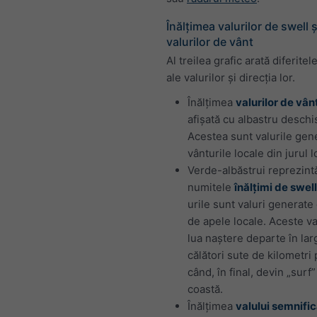
Înălțimea valurilor de swell ș
valurilor de vânt
Al treilea grafic arată diferitele
ale valurilor și direcția lor.
Înălțimea
valurilor de vân
afișată cu albastru deschi
Acestea sunt valurile gen
vânturile locale din jurul l
Verde-albăstrui reprezint
numitele
înălțimi de swell
urile sunt valuri generate
de apele locale. Aceste va
lua naștere departe în larg
călători sute de kilometri
când, în final, devin „surf
coastă.
Înălțimea
valului semnific