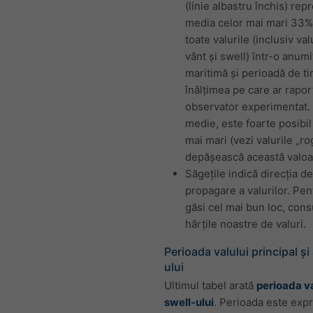
(linie albastru închis) rep
media celor mai mari 33%
toate valurile (inclusiv val
vânt și swell) într-o anum
maritimă și perioadă de ti
înălțimea pe care ar rapo
observator experimentat. 
medie, este foarte posibil 
mai mari (vezi valurile „ro
depășească această valoa
Săgețile indică direcția de
propagare a valurilor. Pen
găsi cel mai bun loc, consu
hărțile noastre de valuri.
Perioada valului principal și
ului
Ultimul tabel arată
perioada val
swell-ului
. Perioada este expr