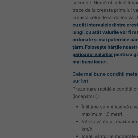
secunde. Numărul indică timp
trece de la creasta primului va
creasta celui de-al doilea val. 
cu cât intervalele dintre cres
lungi, cu atât valurile vor fi m
ordonate și mai puternice cân
țărm. Folosește
hărțile noastr
perioadei valurilor
pentru a gă
mai bune locuri
.
Cele mai bune condiții mete
surferi
Prezentare rapidă a condițiilo
(începători):
Înălțime semnificativă a va
maximum 1,5 metri.
Viteza vântului: maximum
km/h.
Ideal, vânturile moderate