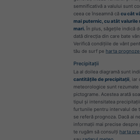
semnificativă a valului sunt co
ceea ce înseamnă că
cu cât v
mai puternic, cu atât valurile
mari.
În plus, săgețile indică d
dată direcția din care bate vân
Verifică condițiile de vânt pen
tău de surf pe
harta prognoze
Precipitații
La al doilea diagramă sunt ind
cantitățile de precipitații
, iar
meteorologice sunt rezumate g
pictograme. Acestea arată soar
tipul și intensitatea precipitații
furtunile pentru intervalul de 
se referă prognoza. Dacă ai n
informații mai precise despre p
te rugăm să consulți
harta prec
sau
radarul meteo
.