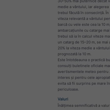
30–50% mai puternice decât v
medie a vântului, iar alegerea 
trebui făcută în consecință. În 
viteza relevantă a vântului pe
barcă cu vele este cea la 10 m
ambarcațiunile cu catarge mai 
trebui să ia în calcul viteze ma
un catarg de 15–20 m, se mai
20% la viteza medie a vântului
prognozată la 10 m.
Este întotdeauna o practică b
consulți buletinele oficiale ma
avertismentele meteo pentru
interes și pentru cele apropia
evita să fii surprins pe mare în
periculoase.
Valuri
Înălțimea semnificativă a valur