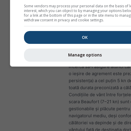
prin urmare, prima variabilă
Some vendors may process your personal data on the basis of l
meteorologică pe care un mar
interest, which you can object to by managing your options belo
for a link at the bottom of this page or in the site menu to manag
lua în considerare.
withdraw consent in privacy and cookie settings.
Prea puțin vânt (sau deloc) i-a
navigatori să folosească moto
OK
la un „motorboating” neplăcut)
simplu să aștepte ca vântul să
intensifice.
Manage options
Primul lucru pe care un navigat
încerca să-l asigure atunci cân
o ieșire de agrement este pre
persistența) a cel puțin 5 kn d
toată durata preconizată a călă
Condițiile de vânt între forțele
scara Beaufort (7–21 kn) sunt 
gestionabile și plăcute pentru
navigatorul mediu, deși confort
călătoriei va depinde și de dir
vântului față de destinația dori