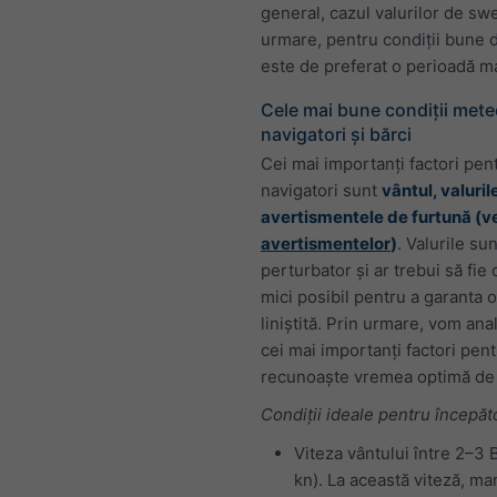
general, cazul valurilor de swe
urmare, pentru condiții bune 
este de preferat o perioadă ma
Cele mai bune condiții mete
navigatori și bărci
Cei mai importanți factori pent
navigatori sunt
vântul, valurile
avertismentele de furtună (v
avertismentelor
)
. Valurile su
perturbator și ar trebui să fie 
mici posibil pentru a garanta 
liniștită. Prin urmare, vom an
cei mai importanți factori pent
recunoaște vremea optimă de 
Condiții ideale pentru începăto
Viteza vântului între 2–3 
kn). La această viteză, m