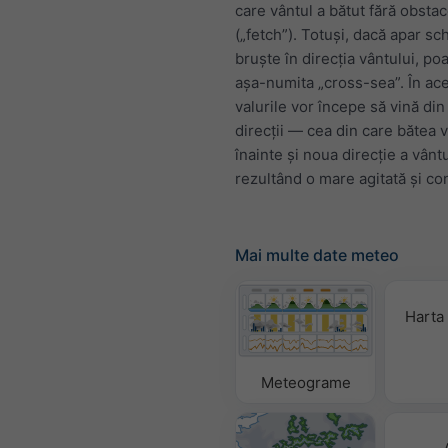
care vântul a bătut fără obsta
(„fetch”). Totuși, dacă apar sc
bruște în direcția vântului, po
așa-numita „cross-sea”. În ace
valurile vor începe să vină di
direcții — cea din care bătea 
înainte și noua direcție a vânt
rezultând o mare agitată și co
Mai multe date meteo
Harta 
Meteograme