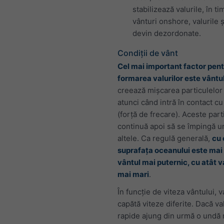
stabilizează valurile, în ti
vânturi onshore, valurile 
devin dezordonate.
Condiții de vânt
Cel mai important factor pen
formarea valurilor este vântu
creează mișcarea particulelor
atunci când intră în contact cu
(forță de frecare). Aceste part
continuă apoi să se împingă u
altele. Ca regulă generală,
cu 
suprafața oceanului este mai
vântul mai puternic, cu atât v
mai mari
.
În funcție de viteza vântului, v
capătă viteze diferite. Dacă va
rapide ajung din urmă o undă 