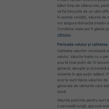
bătut timp de câteva zile, pent
să fie înlocuite de un vânt off
în aceste condiții, valurile de 
vor asigura distracția (relativ s
Condițiile reale pot fi găsite 
vântului
.
Perioada valului și calitatea 
Calitatea valurilor corelează 
valului. Valurile înalte cu o pe
scurtă (mai puțin de 10 secund
general, abrupte și provoacă 
violente în ape puțin adânci. 
scurte sunt tipice valurilor de 
generate de vânturile care bat 
zonă.
Valurile potrivite pentru surf 
o perioadă lungă, așa cum este