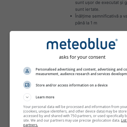
sunt ușor de executat și g
sunt iertate.
Înălțime semnificativă a va
până la 1 m
Condiții ideale de navigație p
navigatorii experimentați:
Viteza vântului între 4–5 
asks for your consent
kn). La această viteză, m
necesită mai multă forță ș
Personalised advertising and content, advertising and c
coordonare mai bună pent
measurement, audience research and services develop
preveni pagubele și rănile
Înălțime semnificativă a va
Store and/or access information on a device
între 1 și 2 metri; valurile
Learn more
sparge în anumite circum
Your personal data will be processed and information from you
Vânt
(cookies, unique identifiers, and other device data) may be store
accessed by and shared with 750 partners, or used specifically b
Vântul reprezintă principalul m
site. We and our partners may use precise geolocation data.
List
propulsie pentru o barcă cu pâ
partners.