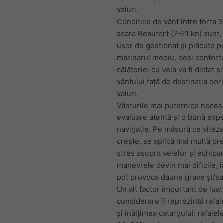
valuri.
Condițiile de vânt între forța 3
scara Beaufort (7-21 kn) sunt,
ușor de gestionat și plăcute p
marinarul mediu, deși confortu
călătoriei cu vela va fi dictat ș
vântului față de destinația dori
valuri.
Vânturile mai puternice necesi
evaluare atentă și o bună exp
navigație. Pe măsură ce viteza
crește, se aplică mai multă pr
stres asupra velelor și echipa
manevrele devin mai dificile, i
pot provoca daune grave și/sa
Un alt factor important de luat
considerare îl reprezintă rafal
și înălțimea catargului: rafalele