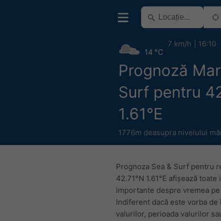
7 km/h
16:10
14 °C
Prognoză Mar
Surf pentru 4
1.61°E
1776m deasupra nivelului măr
Prognoza Sea & Surf pentru r
42.71°N 1.61°E afișează toate 
importante despre vremea pe
Indiferent dacă este vorba de 
valurilor, perioada valurilor sa