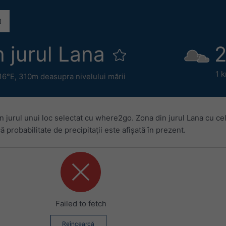
 jurul Lana
2
1 
.16°E,
310m deasupra nivelului mării
 jurul unui loc selectat cu where2go. Zona din jurul Lana cu ce
 probabilitate de precipitații este afișată în prezent.
Failed to fetch
Reîncearcă