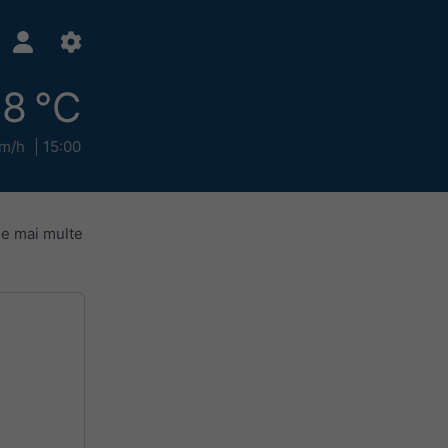
8 °C
km/h
15:00
le mai multe