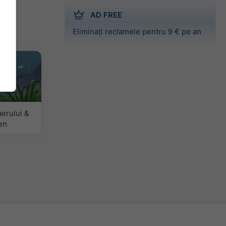
AD FREE
Eliminați reclamele pentru 9 € pe an
aerului &
en