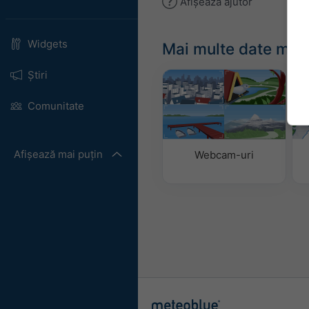
Afișează ajutor
Widgets
Mai multe date met
Știri
Comunitate
Afișează mai puțin
Webcam-uri