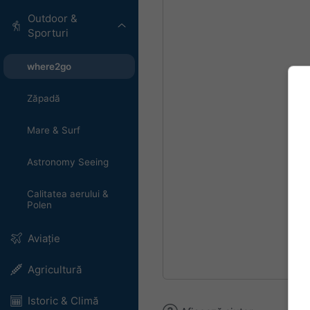
Outdoor &
Sporturi
where2go
Zăpadă
Mare & Surf
Astronomy Seeing
Calitatea aerului &
Polen
Aviație
Agricultură
Istoric & Climă