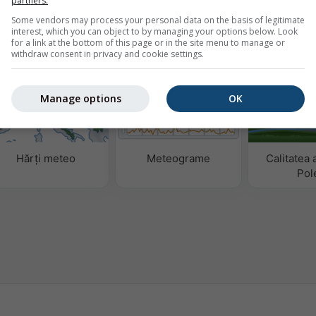
partners.
Some vendors may process your personal data on the basis of legitimate
interest, which you can object to by managing your options below. Look
for a link at the bottom of this page or in the site menu to manage or
eo
withdraw consent in privacy and cookie settings.
Manage options
OK
Hărți meteo
Meteograme
Calitatea 
Pol