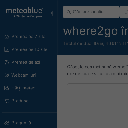
where2go în
Vremea pe 7 zile
Tirolul de Sud
,
Italia
,
46.61°N 11
Vremea pe 10 zile
Vremea de azi
Găsește cea mai bună vreme în
ore de soare și cu cea mai mică
Webcam-uri
Hărți meteo
Produse
Prognoză